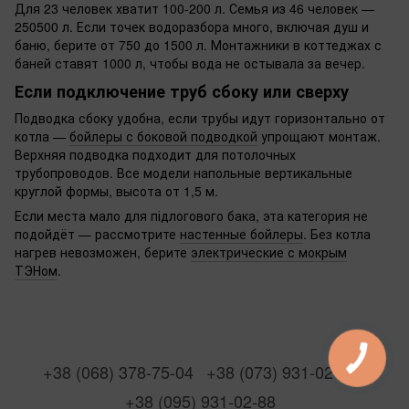
Для 23 человек хватит 100-200 л. Семья из 46 человек —
250500 л. Если точек водоразбора много, включая душ и
баню, берите от 750 до 1500 л. Монтажники в коттеджах с
баней ставят 1000 л, чтобы вода не остывала за вечер.
Если подключение труб сбоку или сверху
Подводка сбоку удобна, если трубы идут горизонтально от
котла —
бойлеры с боковой подводкой
упрощают монтаж.
Верхняя подводка подходит для потолочных
трубопроводов. Все модели напольные вертикальные
круглой формы, высота от 1,5 м.
Если места мало для підлогового бака, эта категория не
подойдёт — рассмотрите
настенные бойлеры
. Без котла
нагрев невозможен, берите
электрические с мокрым
ТЭНом
.
+38 (068) 378-75-04
+38 (073) 931-02-88
+38 (095) 931-02-88