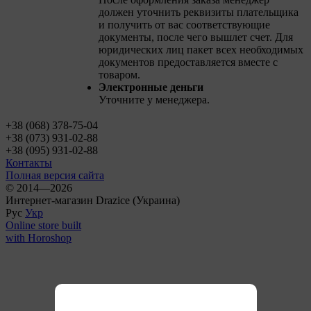
должен уточнить реквизиты плательщика
и получить от вас соответствующие
документы, после чего вышлет счет. Для
юридических лиц пакет всех необходимых
документов предоставляется вместе с
товаром.
Электронные деньги
Уточните у менеджера.
+38 (068) 378-75-04
+38 (073) 931-02-88
+38 (095) 931-02-88
Контакты
Полная версия сайта
© 2014—2026
Интернет-магазин Drazice (Украина)
Рус
Укр
Online store built
with Horoshop