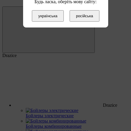
Будь ласка, оберіть мову сайту:
українська
російська
Drazice
Drazice
Бойлеры электрические
Бойлеры комбинированные