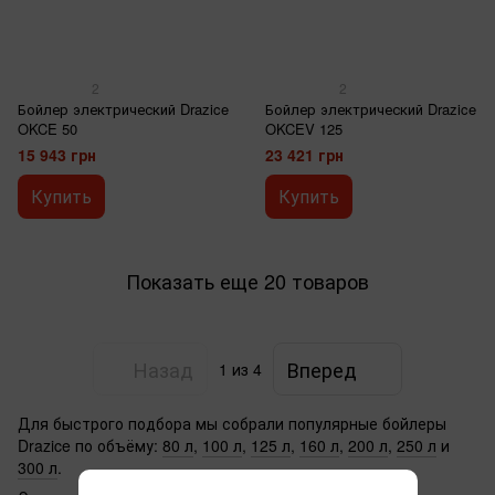
2
2
Бойлер электрический Drazice
Бойлер электрический Drazice
OKCE 50
OKCEV 125
15 943 грн
23 421 грн
Купить
Купить
Показать еще 20 товаров
Назад
Вперед
1
из 4
Для быстрого подбора мы собрали популярные бойлеры
Drazice по объёму:
80 л
,
100 л
,
125 л
,
160 л
,
200 л
,
250 л
и
300 л
.