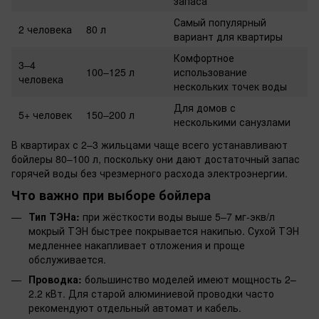
запаса
Самый популярный
2 человека
80 л
вариант для квартиры
Комфортное
3–4
100–125 л
использование
человека
нескольких точек воды
Для домов с
5+ человек
150–200 л
несколькими санузлами
В квартирах с 2–3 жильцами чаще всего устанавливают
бойлеры 80–100 л, поскольку они дают достаточный запас
горячей воды без чрезмерного расхода электроэнергии.
Что важно при выборе бойлера
Тип ТЭНа:
при жёсткости воды выше 5–7 мг-экв/л
мокрый ТЭН быстрее покрывается накипью. Сухой ТЭН
медленнее накапливает отложения и проще
обслуживается.
Проводка:
большинство моделей имеют мощность 2–
2.2 кВт. Для старой алюминиевой проводки часто
рекомендуют отдельный автомат и кабель.