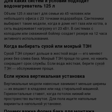
Для каких систем и условий подходит
водонагреватель 125 л
Объем 125 л хватает для семьи из 45 человек или
небольшого офиса с 23 точками водоразбора. Сантехники
выбирают такие модели, когда в доме нет газа или котла, а
сеть выдерживает нагрузку от 23 кВт. В системах с
колодцем или скважиной бойлер создает резерв на 12 часа
активного использования.
Когда выбирать сухой или мокрый ТЭН
Сухой ТЭН служит дольше в жесткой воде — его меняют
реже без слива бака. Мокрый ТЭН проще по цене, но накипь
сокращает срок службы. Если вода жёсткая, берите
сухой
ТЭН
— обслуживание проще.
Если нужна вертикальная установка
Вертикальные модели навесные занимают меньше ширины
— их вешают в кладовке или над стиральной машиной.
Горизонтальные ставят, когда потолок низкий или
пространство вытянутое. Для пола ищите напольные
варианты в
напольной установке
.
Почему важна форма бака для монтажа