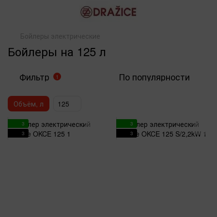
Бойлеры электрические
Бойлеры на 125 л
Фильтр
По популярности
1
Объём, л
125
3
3
3
3