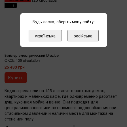
3
Будь ласка, оберіть мову сайту:
українська
російська
Бойлер электрический Drazice
OKCE 125 circulation
25 433 грн
Купить
Водонагреватели на 125 л ставят в частных домах,
квартирах и маленьких кафе, где одновременно работает
душ, кухонная мойка и ванна. Они подходят для
централизованного или автономного водоснабжения при
стабильном давлении и наличии места для монтажа на
стене или полу.