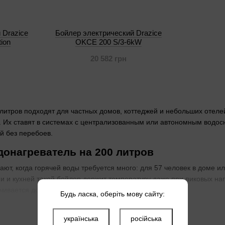
 Drazice
Бойлер электрический Drazice
ion
OKCE 200 S/3-6kW
20 582 грн
литров подходят для частных домов, коттеджей и небольших отеле
. Их ставят в системах с централизованным или автономным водо
й без перебоев.
донагреватель на 200 литров
ют, когда горячей воды требуется много: для 57 человек в доме и
и и кухней такой бойлер держит температуру даже при пиковых на
чивается до нужной отметки.
Будь ласка, оберіть мову сайту:
ем подходит вертикальная установка
українська
російська
есные или напольные монтируют в технических комнатах с достато