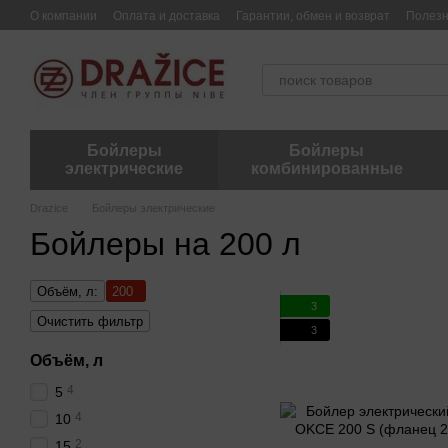
Перейти к основному контенту
О компании
Оплата и доставка
Гарантии, обмен и возврат
Полез
Бойлеры
Бойлеры
электрические
комбинированные
Drazice
Бойлеры электрические
Бойлеры на 200 л
Объём, л:
200
3
Очистить фильтр
3
Объём, л
4
5
4
10
2
15