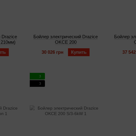
 Drazice
Бойлер электрический Drazice
Бойлер эл
 210мм)
OKCE 200
ить
30 026 грн
Купить
37 542
3
3