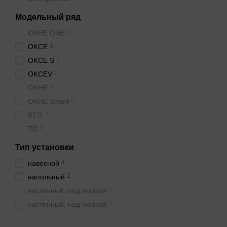
Модельный ряд
0
OKHE ONE
3
OKCE
2
OKCE S
1
OKCEV
0
OKHE
0
OKHE Smart
0
BTO
0
TO
Тип установки
4
навесной
2
напольный
0
настенный, под мойкой
0
настенный, над мойкой