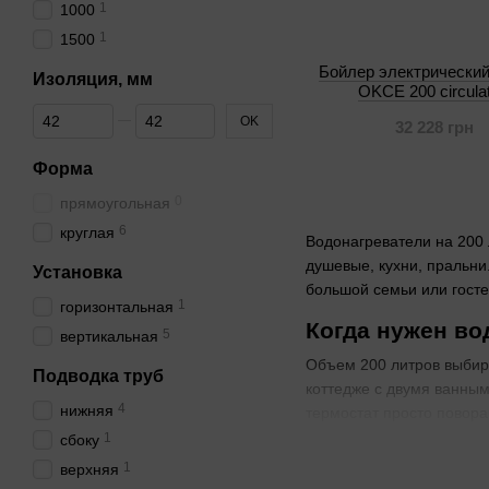
1
1000
1
1500
Бойлер электрический
Изоляция, мм
OKCE 200 circulat
От Изоляция, мм
До Изоляция, мм
OK
32 228 грн
Форма
0
прямоугольная
6
круглая
Водонагреватели на 200 
душевые, кухни, пральни
Установка
большой семьи или госте
1
горизонтальная
Когда нужен во
5
вертикальная
Объем 200 литров выбира
Подводка труб
коттедже с двумя ванным
4
нижняя
термостат просто повора
1
сбоку
Для каких сист
1
верхняя
Вертикальные модели нав