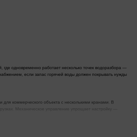
й, где одновременно работает несколько точек водоразбора —
снабжением, если запас горячей воды должен покрывать нужды
ли для коммерческого объекта с несколькими кранами. В
грузках. Механическое управление упрощает настройку —
чной высотой потолков. Горизонтальные ставят там, где