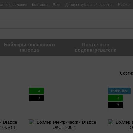
Рус
Укр
ная информация
Контакты
Блог
Договор публичной оферты
Бойлеры косвенного
Проточные
нагрева
водонагреватели
Сорти
3
НОВИНКА
3
3
3