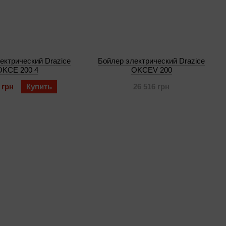
ектрический Drazice
Бойлер электрический Drazice
OKCE 200 4
OKCEV 200
 грн
Купить
26 516 грн