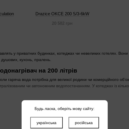
ulation
Drazice OKCE 200 S/3-6kW
20 582 грн
тавлять у приватних будинках, котеджах чи невеликих готелях. Вони 
душових, кухонь, пралень.
одонагрівач на 200 літрів
оли гаряча вода потрібна для великої родини чи комерційного об’є
нтралізованим чи автономним водопостачанням. У котеджах із кілько
м підходить вертикальна установка
Будь ласка, оберіть мову сайту:
сує до високих приміщень із вільною стіною. Навісні моделі кріплять
орах чи технічних кімнатах
, де висота обмежена. Перевірте тип ус
українська
російська