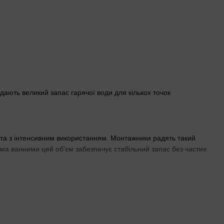
дають великий запас гарячої води для кількох точок
кта з інтенсивним використанням. Монтажники радять такий
ма ванними цей об’єм забезпечує стабільний запас без частих
 на стіну, підлогові — на підлогу. Горизонтальна установка
тановки перед монтажем — це визначає місце розміщення.