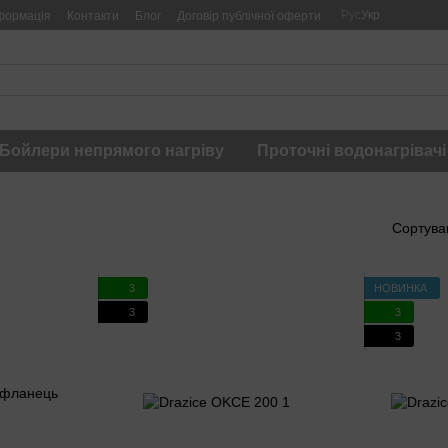
Рус
Укр
формація
Контакти
Блог
Договір публічної оферти
Бойлери непрямого нагріву
Проточні водонагрівачі
Сортува
3
НОВИНКА
3
3
3