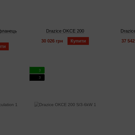
(фланець
Drazice OKCE 200
Drazic
30 026 грн
Купити
37 542
ити
3
3