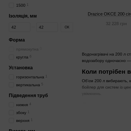
1
1500
Drazice OKCE 200 circ
Ізоляція, мм
32 228 грн
Від Ізоляція, мм
До Ізоляція, мм
ОК
Форма
0
прямокутна
Водонагрівачі на 200 л с
6
кругла
водозабору одночасно — 
Установка
Коли потрібен в
1
горизонтальна
Об’єм 200 л вибирають, к
5
вертикальна
бойлер для систем із це
увімкнень.
Підведення труб
Для яких систе
4
нижня
1
збоку
Вертикальна установка па
1
використовується в корид
верхня