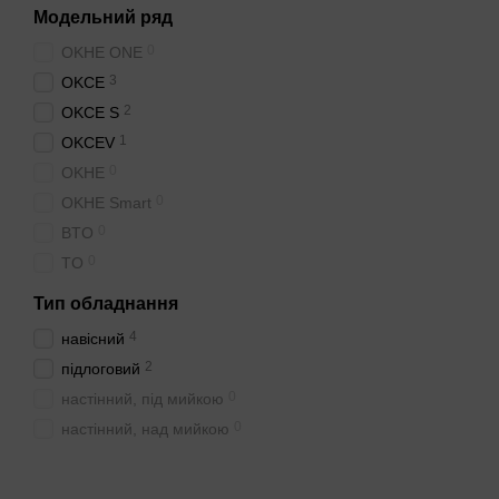
Модельний ряд
0
OKHE ONE
3
OKCE
2
OKCE S
1
OKCEV
0
OKHE
0
OKHE Smart
0
BTO
0
TO
Тип обладнання
4
навісний
2
підлоговий
0
настінний, під мийкою
0
настінний, над мийкою