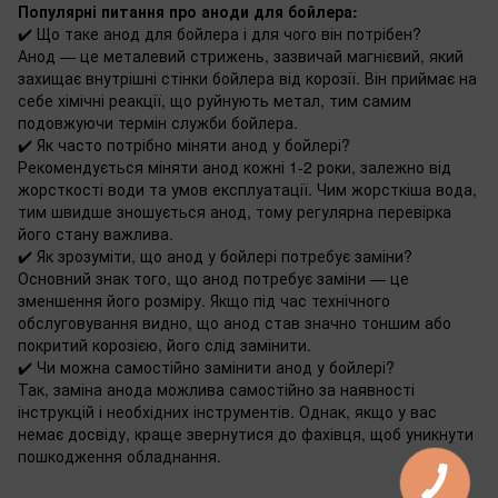
Популярні питання про аноди для бойлера:
✔️ Що таке анод для бойлера і для чого він потрібен?
Анод — це металевий стрижень, зазвичай магнієвий, який
захищає внутрішні стінки бойлера від корозії. Він приймає на
себе хімічні реакції, що руйнують метал, тим самим
подовжуючи термін служби бойлера.
✔️ Як часто потрібно міняти анод у бойлері?
Рекомендується міняти анод кожні 1-2 роки, залежно від
жорсткості води та умов експлуатації. Чим жорсткіша вода,
тим швидше зношується анод, тому регулярна перевірка
його стану важлива.
✔️ Як зрозуміти, що анод у бойлері потребує заміни?
Основний знак того, що анод потребує заміни — це
зменшення його розміру. Якщо під час технічного
обслуговування видно, що анод став значно тоншим або
покритий корозією, його слід замінити.
✔️ Чи можна самостійно замінити анод у бойлері?
Так, заміна анода можлива самостійно за наявності
інструкцій і необхідних інструментів. Однак, якщо у вас
немає досвіду, краще звернутися до фахівця, щоб уникнути
пошкодження обладнання.