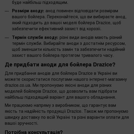
буде найбільш підходящим.
Розміри аноду:
анод повинен відповідати розмірам
вашого бойлера. Переконайтеся, що ви вибираєте анод,
який підходить до вашої моделі бойлера Drazice, щоб
забезпечити ефективний захист від корозії.
Термін служби аноду:
різні види анодів мають різний
термін служби. Вибирайте аноди з достатнім ресурсом,
щоб зменшити кількість замін та забезпечити надійний
захист вашого бойлера протягом тривалого часу.
Де придбати аноди для бойлера Drazice?
Для придбання анодів для бойлера Drazice в Україні ви
можете скористатися послугами нашого інтернет-магазину
drazice.co.ua. Ми пропонуємо якісні аноди для різних
моделей бойлерів Drazice, що дозволить вам підібрати
найбільш підходящий варіант для вашого обладнання.
Ми працюємо напряму з виробником, що гарантує вам
якість та надійність продукції Drazice. Також ми пропонуємо
швидку доставку по всій Україні та різні варіанти оплати для
вашої зручності.
Потрібна консультація?