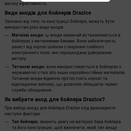
високу ефективність.
Види анодів для бойлерів Drazice
Залежно від типу та конструкції бойлера, можуть бути
використані різні види анодів:
Магнієві аноди:
ці аноди зазвичай встановлюються в
бойлерах з металевими баками. Вони забезпечують
захист від корозії шляхом створення слабкого
електричного поля, яке перешкоджає руйнуванню
металу.
Титанові аноди:
вони використовуються в бойлерах з
нержавіючої сталі або інших корозійностійких матеріалів.
Титанові аноди відмінно протистоять корозії та
відкладенню вапняку, що дозволяє збільшити термін
служби обладнання.
Як вибрати анод для бойлера Drazice?
При виборі аноду для бойлера Drazice слід враховувати
наступні фактори:
Тип бойлера:
зверніть увагу на матеріал бака бойлера
та його конструкцію, щоб визначити, який тип аноду