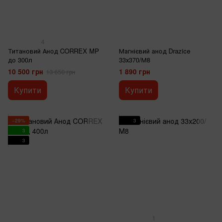
4
Титановий Анод CORREX MP
Магнієвий анод Drazice
до 300л
33х370/М8
10 500 грн
1 890 грн
13 650 грн
Купити
Купити
−29%
3
3
3
1