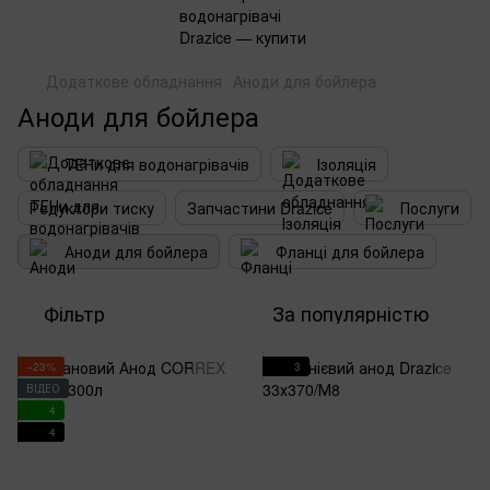
Додаткове обладнання
Аноди для бойлера
Аноди для бойлера
ТЕНи для водонагрівачів
Ізоляція
Редуктори тиску
Запчастини Drazice
Послуги
Аноди для бойлера
Фланці для бойлера
Фільтр
За популярністю
−23%
3
ВІДЕО
4
4