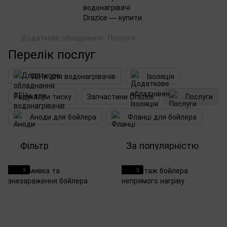
Додаткове обладнання
Послуги
Перелік послуг
ТЕНи для водонагрівачів
Ізоляція
Редуктори тиску
Запчастини Drazice
Послуги
Аноди для бойлера
Фланці для бойлера
Фільтр
За популярністю
3
3