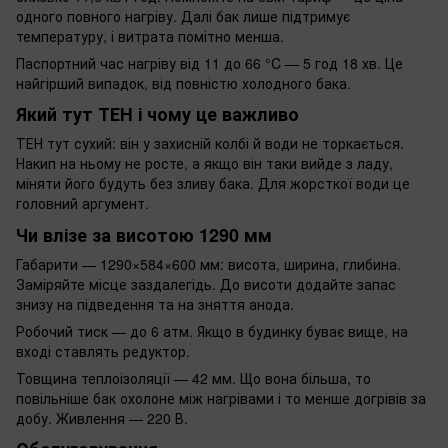
одного повного нагріву. Далі бак лише підтримує
температуру, і витрата помітно менша.
Паспортний час нагріву від 11 до 66 °C — 5 год 18 хв. Це
найгірший випадок, від повністю холодного бака.
Який тут ТЕН і чому це важливо
ТЕН тут сухий: він у захисній колбі й води не торкається.
Накип на ньому не росте, а якщо він таки вийде з ладу,
міняти його будуть без зливу бака. Для жорсткої води це
головний аргумент.
Чи влізе за висотою 1290 мм
Габарити — 1290×584×600 мм: висота, ширина, глибина.
Заміряйте місце заздалегідь. До висоти додайте запас
знизу на підведення та на зняття анода.
Робочий тиск — до 6 атм. Якщо в будинку буває вище, на
вході ставлять редуктор.
Товщина теплоізоляції — 42 мм. Що вона більша, то
повільніше бак охолоне між нагрівами і то менше догрівів за
добу. Живлення — 220 В.