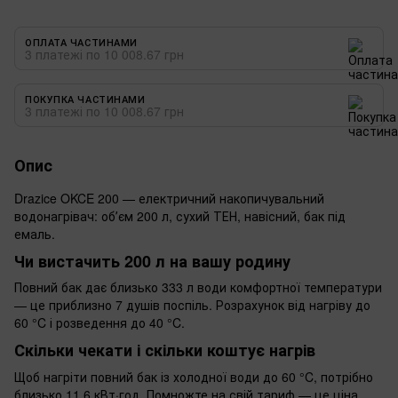
ОПЛАТА ЧАСТИНАМИ
3 платежі по 10 008.67 грн
ПОКУПКА ЧАСТИНАМИ
3 платежі по 10 008.67 грн
Опис
Drazice OKCE 200 — електричний накопичувальний
водонагрівач: обʼєм 200 л, сухий ТЕН, навісний, бак під
емаль.
Чи вистачить 200 л на вашу родину
Повний бак дає близько 333 л води комфортної температури
— це приблизно 7 душів поспіль. Розрахунок від нагріву до
60 °C і розведення до 40 °C.
Скільки чекати і скільки коштує нагрів
Щоб нагріти повний бак із холодної води до 60 °C, потрібно
близько 11,6 кВт·год. Помножте на свій тариф — це ціна