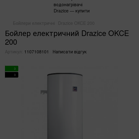
Бойлери електричні
Drazice OKCE 200
Бойлер електричний Drazice OKCE
200
Артикул:
1107108101
Написати відгук
3
3