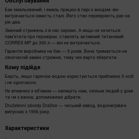
Обслуговування
Бак емальований, і емаль працює в парі з анодом: він
витрачається замість сталі. Його стан перевіряють раз на
рік-два.
Змінний стрижень є в нас окремо. А якщо не хочеться
памʼятати про перевірки, ставлять активний титановий
CORREX MP до 300 л — він не витрачається.
Гарантія виробника на бак — 5 років. Вона тримається на
своєчасній заміні стрижня, тому чек варто зберігати.
Кому підійде
Беріть, якщо гарячою водою користуються приблизно 5 осіб
і не одночасно.
Не впевнені з обʼємом — напишіть нам, скільки людей у домі
та чи є ванна, допоможемо дібрати.
Družstevní závody Dražice — чеський завод, водонагрівачі
випускає з 1956 року.
Характеристики