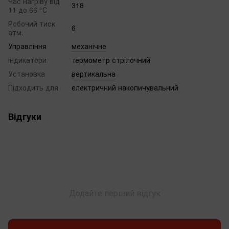
Час нагріву від
318
11 до 66 °С
Робочий тиск
6
атм.
Управління
механічне
Індикатори
термометр стрілочний
Установка
вертикальна
Підходить для
електричний накопичувальний
Відгуки
Додайте перший відгук