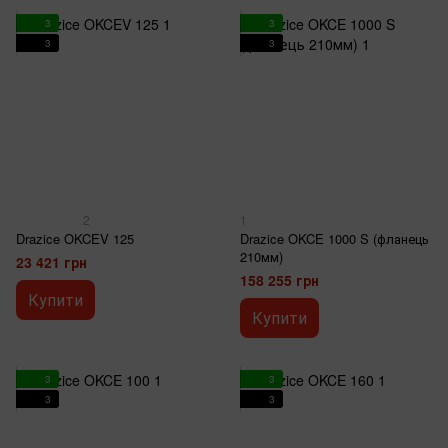
3
3
3
3
2
1
Drazice OKCEV 125
Drazice OKCE 1000 S (фланець
210мм)
23 421 грн
158 255 грн
Купити
Купити
3
3
3
3