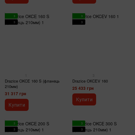
3
3
3
3
1
3
Drazice OKCE 160 S (фланець
Drazice OKCEV 160
210мм)
25 433 грн
31 317 грн
Купити
Купити
3
3
3
3