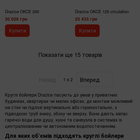
Drazice OKCE 200
Drazice OKCE 125 circulation
30 026 грн
25 433 грн
Купити
Купити
Показати ще 15 товарів
Назад
Вперед
1
з 2
Круглі бойлери Drazice пасують до умов у приватних
будинках, квартирах чи малих офісах, де монтаж можливий
на стіні чи підлозі вертикально або горизонтально, з
підводкою труб знизу, збоку чи зверху. Вони дають запас
гарячої води для душу, кухні та санвузла в системах із
централізованим чи автономним водопостачанням.
Для яких об’ємів підходять круглі бойлери