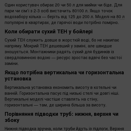
Один користувач обирає 20 чи 50 л для мийки чи біде. Для
пари чи сім'ї з 2-3 осіб вистачить 80100 л. Якщо точок
водозабору кілька — беріть від 125 до 200 л.
Моделі на 80 л
популярні в квартирах, де гарячої води потрібно помірно.
Коли обирати сухий ТЕН у бойлері
Сухий ТЕН служить довше в жорсткій воді, бо не накипає
напряму. Мокрий ТЕН дешевший у заміні, але швидше
зношується. Монтажники радять сухий для будинків із
свердловинною водою — ресурс зростає вдвічі без частої
заміни.
Якщо потрібна вертикальна чи горизонтальна
установка
Вертикальна установка економить висоту в котельні чи
ванній. Горизонтальна пасує під низькі стелі чи довгі ніші.
Вертикальні моделі
частіше ставлять на стіну,
горизонтальні — там, де ширина більша за висоту.
Порівняння підводки труб: нижня, верхня чи
збоку
Нижня підводка зручна, коли труби йдуть із підлоги. Верхня