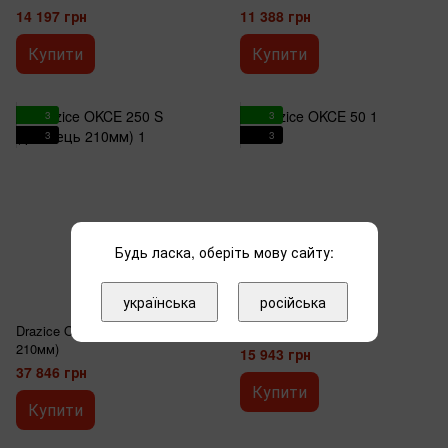
14 197 грн
11 388 грн
Купити
Купити
3
3
3
3
Будь ласка, оберіть мову сайту:
українська
російська
2
2
Drazice OKCE 250 S (фланець
Drazice OKCE 50
210мм)
15 943 грн
37 846 грн
Купити
Купити