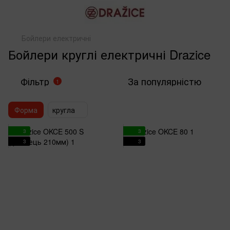
Бойлери електричні
Бойлери круглі електричні Drazice
Фільтр
За популярністю
1
Форма
кругла
3
3
3
3