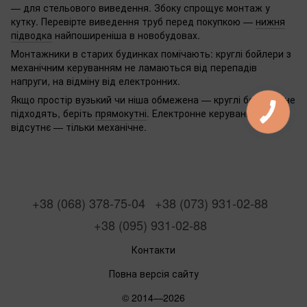
— для стельового виведення. Збоку спрощує монтаж у
кутку. Перевірте виведення труб перед покупкою —
нижня
підводка
найпоширеніша в новобудовах.
Монтажники в старих будинках помічають: круглі бойлери з
механічним керуванням не ламаються від перепадів
напруги, на відміну від електронних.
Якщо простір вузький чи ніша обмежена — круглі бойлери не
підходять, беріть
прямокутні
. Електронне керування тут
відсутнє — тільки механічне.
+38 (068) 378-75-04
+38 (073) 931-02-88
+38 (095) 931-02-88
Контакти
Повна версія сайту
© 2014—2026