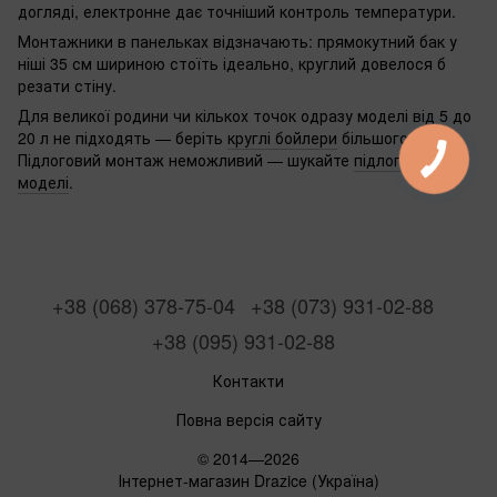
догляді, електронне дає точніший контроль температури.
Монтажники в панельках відзначають: прямокутний бак у
ніші 35 см шириною стоїть ідеально, круглий довелося б
резати стіну.
Для великої родини чи кількох точок одразу моделі від 5 до
20 л не підходять — беріть
круглі бойлери
більшого об'єму.
Підлоговий монтаж неможливий — шукайте
підлогові
моделі
.
+38 (068) 378-75-04
+38 (073) 931-02-88
+38 (095) 931-02-88
Контакти
Повна версія сайту
© 2014—2026
Інтернет-магазин Drazice (Україна)