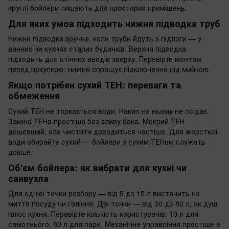
круглі бойлери
лишають для просторих приміщень.
Для яких умов підходить нижня підводка труб
Нижня підводка зручна, коли труби йдуть з підлоги — у
ванних чи кухнях старих будинків. Верхня підводка
підходить для стінних вводів зверху. Перевірте монтаж
перед покупкою: нижня спрощує підключення під мийкою.
Якщо потрібен сухий ТЕН: переваги та
обмеження
Сухий ТЕН не торкається води. Накип на ньому не осідає.
Заміна ТЕНа простіша без зливу бака. Мокрий ТЕН
дешевший, але чистити доводиться частіше. Для жорсткої
води обирайте сухий —
бойлери з сухим ТЕНом
служать
довше.
Об'єм бойлера: як вибрати для кухні чи
санвузла
Для однієї точки розбору — від 5 до 15 л вистачить на
миття посуду чи гоління. Дві точки — від 30 до 80 л, як душ
плюс кухня. Перевірте кількість користувачів: 10 л для
самотнього, 80 л для пари. Механічне управління простіше в