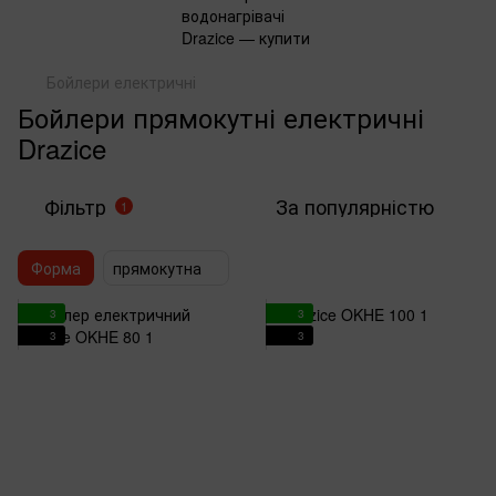
Бойлери електричні
Бойлери прямокутні електричні
Drazice
Фільтр
За популярністю
1
Форма
прямокутна
3
3
3
3