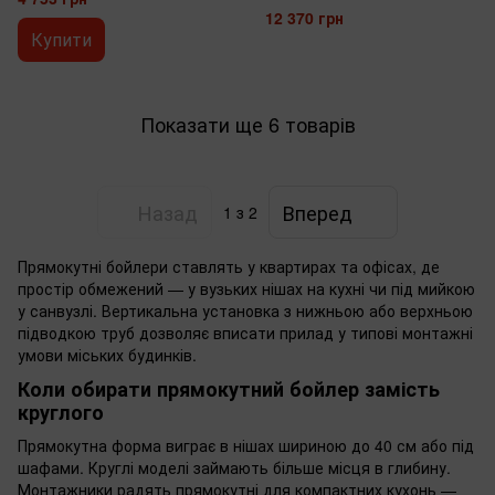
12 370 грн
Купити
Показати ще 6 товарів
Назад
Вперед
1
з 2
Прямокутні бойлери ставлять у квартирах та офісах, де
простір обмежений — у вузьких нішах на кухні чи під мийкою
у санвузлі. Вертикальна установка з нижньою або верхньою
підводкою труб дозволяє вписати прилад у типові монтажні
умови міських будинків.
Коли обирати прямокутний бойлер замість
круглого
Прямокутна форма виграє в нішах шириною до 40 см або під
шафами. Круглі моделі займають більше місця в глибину.
Монтажники радять прямокутні для компактних кухонь —