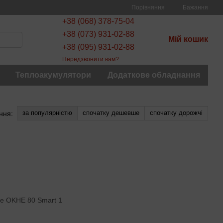
Порівняння
Бажання
+38 (068) 378-75-04
+38 (073) 931-02-88
Мій кошик
+38 (095) 931-02-88
Передзвонити вам?
Теплоакумулятори
Додаткове обладнання
за популярністю
спочатку дешевше
спочатку дорожчі
ння: