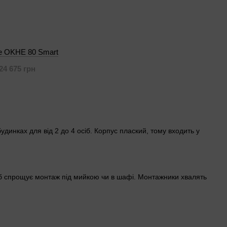
e OKHE 80 Smart
24 675 грн
динках для від 2 до 4 осіб. Корпус плаский, тому входить у
руб спрощує монтаж під мийкою чи в шафі. Монтажники хвалять
одить до систем з централізованим чи автономним