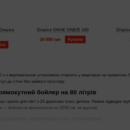
Drazice
Drazice OKHE ONE/E 100
Drazic
28 698 грн
Купити
ити
 л з вертикальною установкою ставлять у квартирах чи приватних бу
итул до стіни без зайвого простору.
рямокутний бойлер на 80 літрів
уш і кухню для сім'ї з 23 дорослих плюс дитина. Нижня підводка т
х — бойлер не випинається на 2030 см, як круглий.
підходить вертикальна установка
нтаж годиться, якщо стеля висока, а ніша вузька по глибині. Підх