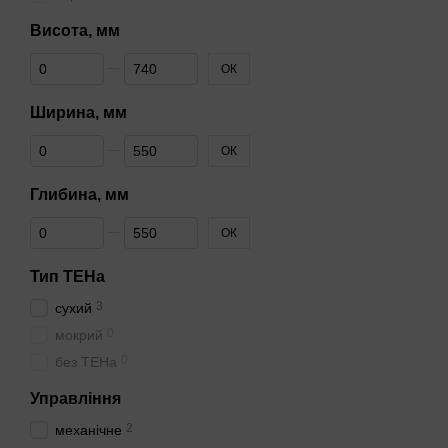
Висота, мм
Від Висота, мм
До Висота, мм
ОК
Ширина, мм
Від Ширина, мм
До Ширина, мм
ОК
Глибина, мм
Від Глибина, мм
До Глибина, мм
ОК
Тип ТЕНа
3
сухий
0
мокрий
0
без ТЕНа
Управління
2
механічне