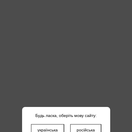
ростір обмежений — обирайте моделі з механічним керуванням для
сухий ТЕН: переваги та обмеження
 води, накип осідає менше, заміна елемента простіша без зливу.
 жорсткою водою ресурс ТЕНу вищий — монтажники рідше викликают
 для горизонтального монтажу — обирайте
горизонтальні моделі
. Я
окрого ТЕНу тут немає — шукайте в
окремих серіях
.
Будь ласка, оберіть мову сайту:
українська
російська