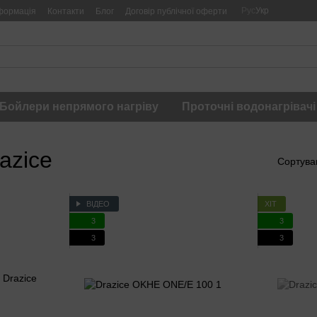
Рус
Укр
формація
Контакти
Блог
Договір публічної оферти
Бойлери непрямого нагріву
Проточні водонагрівачі
azice
Сортува
ВІДЕО
ХІТ
3
3
3
3