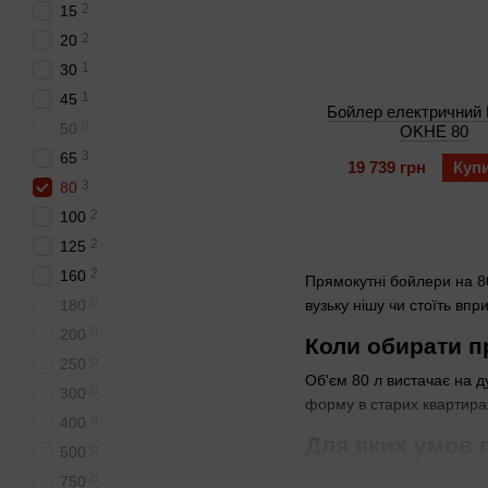
2
15
2
20
1
30
1
45
Бойлер електричний 
0
50
OKHE 80
3
65
19 739 грн
Куп
3
80
2
100
2
125
2
160
Прямокутні бойлери на 80
0
180
вузьку нішу чи стоїть впр
0
200
Коли обирати п
0
250
Об'єм 80 л вистачає на д
0
300
форму в старих квартира
0
400
Для яких умов 
0
500
Вертикальний навісний мо
0
750