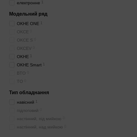
1
електронне
Модельний ряд
1
OKHE ONE
0
OKCE
0
OKCE S
0
OKCEV
1
OKHE
1
OKHE Smart
0
BTO
0
TO
Тип обладнання
1
навісний
0
підлоговий
0
настінний, під мийкою
0
настінний, над мийкою