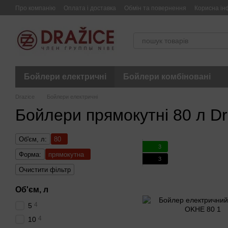
Перейти до основного контенту
Про компанію
Оплата і доставка
Обмін та повернення
Корисна ін
Бойлери електричні
Бойлери комбіновані
Drazice
Бойлери електричні
Бойлери прямокутні 80 л Dr
Об'єм, л:
80
3
Форма:
прямокутна
3
Очистити фільтр
Об'єм, л
4
5
4
10