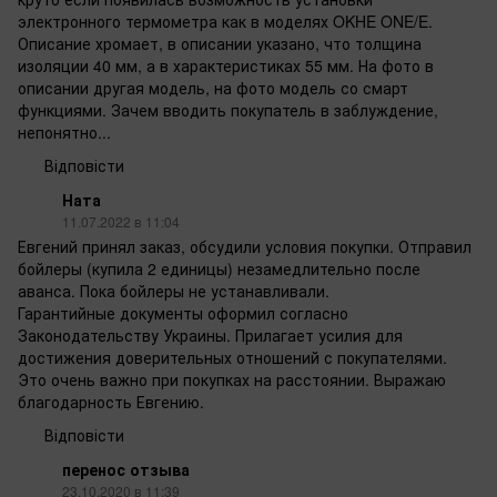
электронного термометра как в моделях OKHE ONE/E.
Описание хромает, в описании указано, что толщина
изоляции 40 мм, а в характеристиках 55 мм. На фото в
описании другая модель, на фото модель со смарт
функциями. Зачем вводить покупатель в заблуждение,
непонятно...
Відповісти
Ната
11.07.2022 в 11:04
Евгений принял заказ, обсудили условия покупки. Отправил
бойлеры (купила 2 единицы) незамедлительно после
аванса. Пока бойлеры не устанавливали.
Гарантийные документы оформил согласно
Законодательству Украины. Прилагает усилия для
достижения доверительных отношений с покупателями.
Это очень важно при покупках на расстоянии. Выражаю
благодарность Евгению.
Відповісти
перенос отзыва
23.10.2020 в 11:39