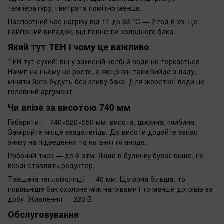
температуру, і витрата помітно менша.
Паспортний час нагріву від 11 до 66 °C — 2 год 6 хв. Це
найгірший випадок, від повністю холодного бака.
Який тут ТЕН і чому це важливо
ТЕН тут сухий: він у захисній колбі й води не торкається.
Накип на ньому не росте, а якщо він таки вийде з ладу,
міняти його будуть без зливу бака. Для жорсткої води це
головний аргумент.
Чи влізе за висотою 740 мм
Габарити — 740×520×550 мм: висота, ширина, глибина.
Заміряйте місце заздалегідь. До висоти додайте запас
знизу на підведення та на зняття анода.
Робочий тиск — до 6 атм. Якщо в будинку буває вище, на
вході ставлять редуктор.
Товщина теплоізоляції — 40 мм. Що вона більша, то
повільніше бак охолоне між нагрівами і то менше догрівів за
добу. Живлення — 220 В.
Обслуговування