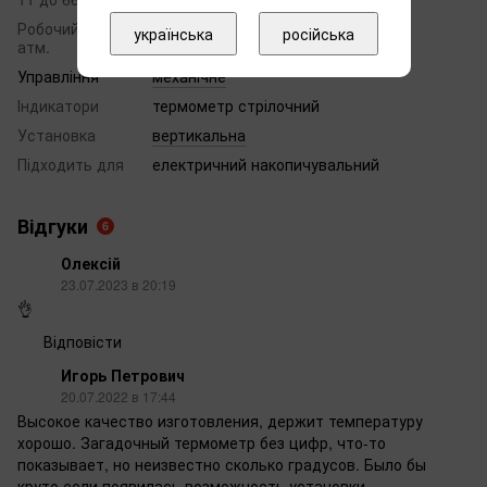
Робочий тиск
українська
російська
6
атм.
Управління
механічне
Індикатори
термометр стрілочний
Установка
вертикальна
Підходить для
електричний накопичувальний
Відгуки
6
Олексій
23.07.2023 в 20:19
👌
Відповісти
Игорь Петрович
20.07.2022 в 17:44
Высокое качество изготовления, держит температуру
хорошо. Загадочный термометр без цифр, что-то
показывает, но неизвестно сколько градусов. Было бы
круто если появилась возможность установки