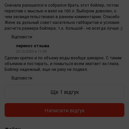
Сначала разошелся и собрался брать этот бойлер, потом
переспав с мыслью и взял на 160 л. Выбором доволен, о
чем засвидетельствовал в раннем комментарии. Спасибо
Жене за дельный совет касательно габбаритов и условия
расчета размера бойлера, т.к. большой - не всегда лучше ;)
Відповісти
перенос отзыва
23.10.2020 в 11:39
Сделан крепко и по объему воды вообще шикарно. С таким
объемом и постирать, и помыться всем хватает за глаза.
Бойлер надежный, еще ни разу не подвел.
Відповісти
Ще 1 відгук
Написати відгук