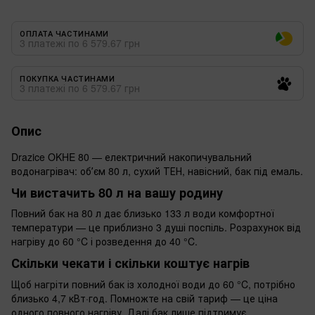
ОПЛАТА ЧАСТИНАМИ
3 платежі по 6 579.67 грн
ПОКУПКА ЧАСТИНАМИ
3 платежі по 6 579.67 грн
Опис
Drazice OKHE 80 — електричний накопичувальний
водонагрівач: обʼєм 80 л, сухий ТЕН, навісний, бак під емаль.
Чи вистачить 80 л на вашу родину
Повний бак на 80 л дає близько 133 л води комфортної
температури — це приблизно 3 душі поспіль. Розрахунок від
нагріву до 60 °C і розведення до 40 °C.
Скільки чекати і скільки коштує нагрів
Щоб нагріти повний бак із холодної води до 60 °C, потрібно
близько 4,7 кВт·год. Помножте на свій тариф — це ціна
одного повного нагріву. Далі бак лише підтримує