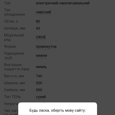
Тип
електричний накопичувальний
Тип
навісний
обладнання
Об'єм, л
80
Ізоляція, мм
40
Модельний
OKHE
ряд
Форма
прямокутна
Підведення
нижня
труб
Внутрішнє
емаль
покриття бака
Висота, мм
740
Ширина, мм
520
Глибина, мм
550
Тип ТЕНа
сухий
Напруга, В
220 В
Будь ласка, оберіть мову сайту:
Час нагріву від
126
11 до 66 °С