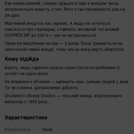
Бак емальований, і емаль працює в парі з анодом: анод
витрачається замість сталі. Його стан перевіряють раз на
рік-два.
Магнієвий анод є в нас окремо. А якщо не хочеться
памʼятати про перевірки, ставлять активний титановий
CORREX MP до 300 л — він не витрачається.
Гарантія виробника на бак — 5 років. Вона тримається на
своєчасній заміні анода, тому чек за анод варто зберігати.
Кому підійде
Беріть, якщо гарячою водою користуються приблизно 2
особи і не одночасно.
Не впевнені з обʼємом — напишіть нам, скільки людей у домі
та чи є ванна, допоможемо дібрати.
Družstevní závody Dražice — чеський завод, водонагрівачі
випускає з 1956 року.
Характеристики
Вироблено в
Чехія