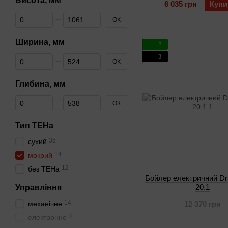
Висота, мм
6 035 грн
Купи
Від Висота, мм
До Висота, мм
ОК
Ширина, мм
2
3
Від Ширина, мм
До Ширина, мм
ОК
Глибина, мм
Від Глибина, мм
До Глибина, мм
ОК
Тип ТЕНа
35
сухий
14
мокрий
12
без ТЕНа
Бойлер електричний Dr
20.1
Управління
14
механічне
12 370 грн
0
електронне