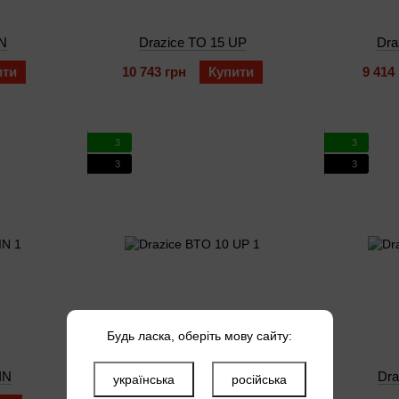
IN
Drazice TO 15 UP
Dra
ити
10 743 грн
Купити
9 414
3
3
3
3
Будь ласка, оберіть мову сайту:
IN
Drazice BTO 10 UP
Dra
українська
російська