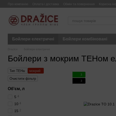
Перейти до основного контенту
Про компанію
Оплата і доставка
Обмін та повернення
Корисна ін
Бойлери електричні
Бойлери комбіновані
Drazice
Бойлери електричні
Бойлери з мокрим ТЕНом ел
Тип ТЕНа:
мокрий
3
Очистити фільтр
3
Об'єм, л
4
5
4
10
2
15