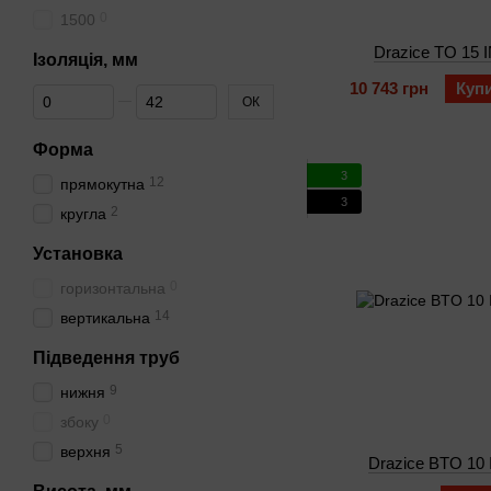
0
1500
Drazice TO 15 
Ізоляція, мм
10 743 грн
Куп
Від Ізоляція, мм
До Ізоляція, мм
ОК
Форма
3
12
прямокутна
3
2
кругла
Установка
0
горизонтальна
14
вертикальна
Підведення труб
9
нижня
0
збоку
5
верхня
Drazice BTO 10 