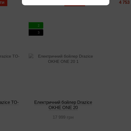
ти
6 035 грн
Купити
4 753
2
3
azice TO-
Електричний бойлер Drazice
OKHE ONE 20
17 999 грн