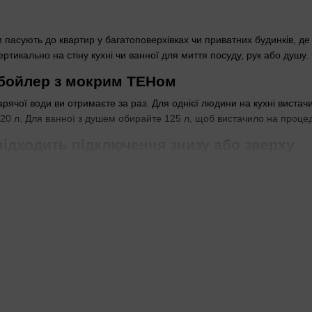
асують до квартир у багатоповерхівках чи приватних будинків, де в
ртикально на стіну кухні чи ванної для миття посуду, рук або душу.
 бойлер з мокрим ТЕНом
гарячої води ви отримаєте за раз. Для однієї людини на кухні виста
20 л. Для ванної з душем обирайте 125 л, щоб вистачило на процеду
підходить підключення знизу або зверху
руб перед покупкою. Моделі з нижньою підводкою труб ставлять там
 Сантехніки радять міряти заздалегідь — невідповідність змусить 
компактний бойлер для кухні чи ванної
райте настінні моделі з малим об'ємом, як
5 л
чи
10 л
. Над мийкою 
йлера важлива для монтажу
 нішу чи шафу на кухні. Кругла компактніша для ванної, де прості