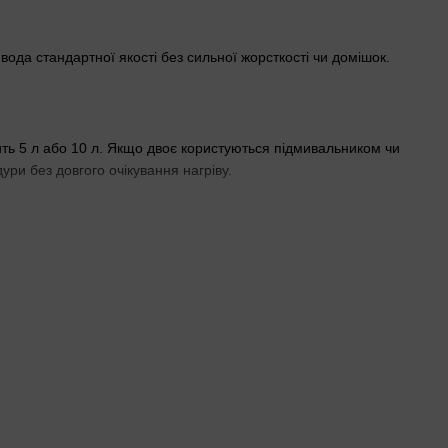
ода стандартної якості без сильної жорсткості чи домішок.
чить 5 л або 10 л. Якщо двоє користуються підмивальником чи
ри без довгого очікування нагріву.
, де магістраль виходить знизу. Верхня підводка підходить,
перекладати труби.
фіксують навісні. Всі моделі вертикальні, тому стеля має бути
р обмежений. Якщо ніша вузька — прямокутні кращі, бо не