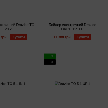
ктричний Drazice TO-
Бойлер електричний Drazice
20.2
OKCE 125 LС
 грн
Купити
11 388 грн
Купити
3
3