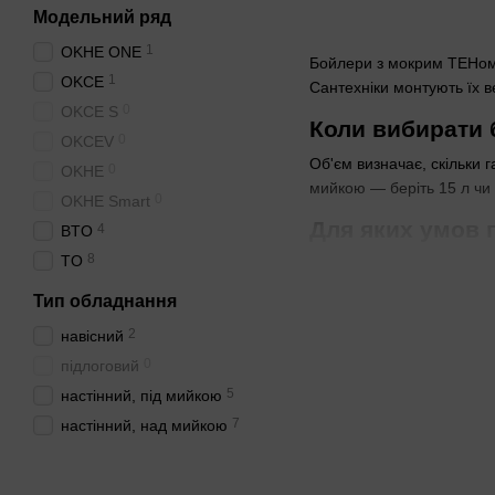
Модельний ряд
1
OKHE ONE
Бойлери з мокрим ТЕНом п
1
OKCE
Сантехніки монтують їх ве
0
OKCE S
Коли вибирати
0
OKCEV
Об'єм визначає, скільки 
0
OKHE
мийкою — беріть 15 л чи 
0
OKHE Smart
Для яких умов 
4
BTO
8
TO
Перевірте розташування т
якщо труби над бойлером.
Тип обладнання
Якщо потрібен 
2
навісний
0
Для місця під мийкою оби
підлоговий
не нижче 2 м від підлоги.
5
настінний, під мийкою
7
настінний, над мийкою
Чому форма бо
Прямокутна форма влізе в
стирчать.