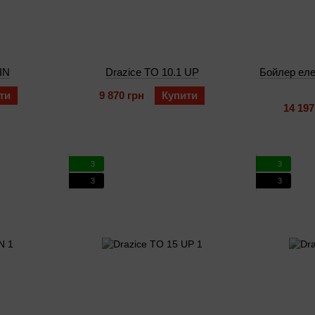
IN
Drazice TO 10.1 UP
Бойлер еле
ти
9 870 грн
Купити
14 197
3
3
3
3