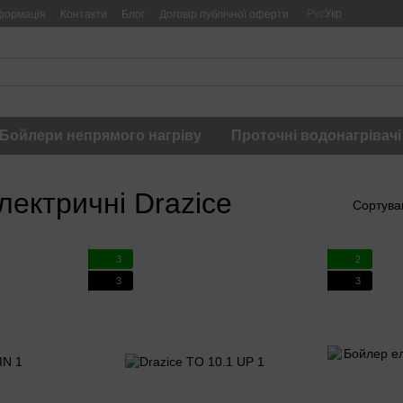
Рус
Укр
формація
Контакти
Блог
Договір публічної оферти
Бойлери непрямого нагріву
Проточні водонагрівачі
ектричні Drazice
Сортува
3
2
3
3