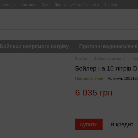
Рус
Укр
формація
Контакти
Блог
Договір публічної оферти
Бойлери непрямого нагріву
Проточні водонагрівачі
Drazice
Бойлери електричні
Dra
Бойлер на 10 літрів D
Під замовлення
Артикул: 105313
6 035 грн
Купити
В кредит