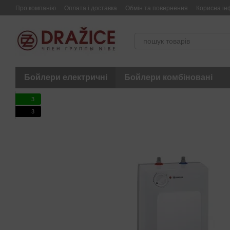
Перейти до основного контенту
Про компанію
Оплата і доставка
Обмін та повернення
Корисна ін
Бойлери електричні
Бойлери комбіновані
3
3