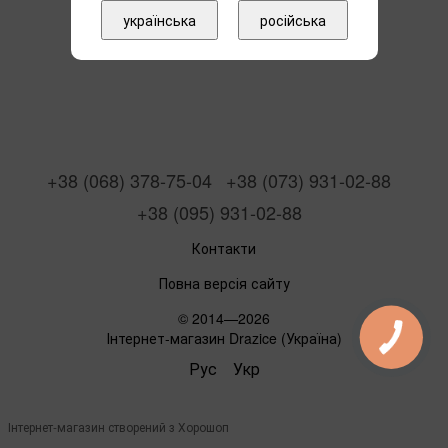
українська
російська
+38 (068) 378-75-04
+38 (073) 931-02-88
+38 (095) 931-02-88
Контакти
Повна версія сайту
© 2014—2026
Інтернет-магазин Drazice (Україна)
Рус
Укр
Інтернет-магазин створений з Хорошоп