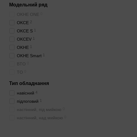
Модельний ряд
0
OKHE ONE
2
OKCE
1
OKCE S
1
OKCEV
1
OKHE
1
OKHE Smart
0
BTO
0
TO
Тип обладнання
4
навісний
1
підлоговий
0
настінний, під мийкою
0
настінний, над мийкою