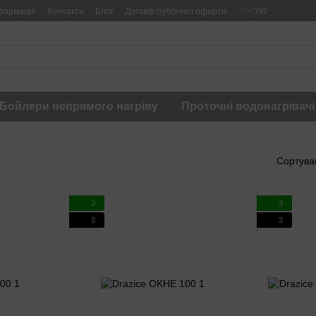
Рус
Укр
формація
Контакти
Блог
Договір публічної оферти
Бойлери непрямого нагріву
Проточні водонагрівачі
Сортува
3
3
3
3