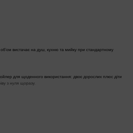
й об’єм вистачає на душ, кухню та мийку при стандартному
й бойлер для щоденного використання: двоє дорослих плюс діти
іву з нуля щоразу.
ткій воді. Монтажники помічають: при частій заміні ТЕНів у
бирають, якщо планують підключити до котла.
що простір вузький, але високий —
вертикальні бойлери