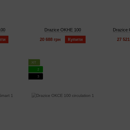
100
Drazice OKHE 100
Drazice
ити
20 688 грн
Купити
27 521
ХІТ
2
3