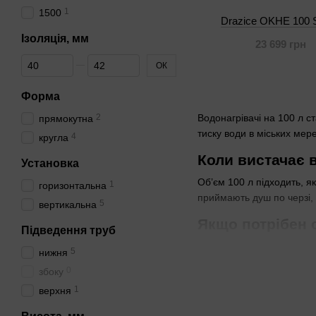
1
1500
Drazice OKHE 100 
Ізоляція, мм
23 699 грн
Від Ізоляція, мм
До Ізоляція, мм
ОК
Форма
2
Водонагрівачі на 100 л с
прямокутна
тиску води в міських мер
4
кругла
Коли вистачає в
Установка
Об’єм 100 л підходить, я
1
горизонтальна
приймають душ по черзі, 
5
вертикальна
Якщо потрібен 
Підведення труб
Сухий ТЕН не торкається 
5
нижня
сусідніх будинках власн
0
збоку
Для яких примі
1
верхня
Вертикальна модель кріпи