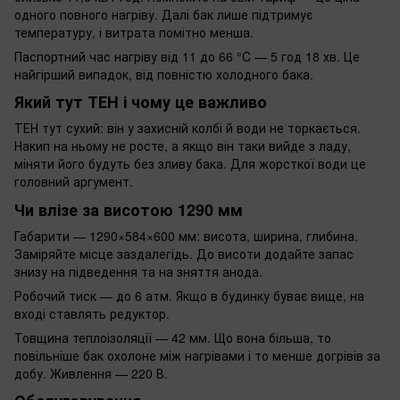
одного повного нагріву. Далі бак лише підтримує
температуру, і витрата помітно менша.
Паспортний час нагріву від 11 до 66 °C — 5 год 18 хв. Це
найгірший випадок, від повністю холодного бака.
Який тут ТЕН і чому це важливо
ТЕН тут сухий: він у захисній колбі й води не торкається.
Накип на ньому не росте, а якщо він таки вийде з ладу,
міняти його будуть без зливу бака. Для жорсткої води це
головний аргумент.
Чи влізе за висотою 1290 мм
Габарити — 1290×584×600 мм: висота, ширина, глибина.
Заміряйте місце заздалегідь. До висоти додайте запас
знизу на підведення та на зняття анода.
Робочий тиск — до 6 атм. Якщо в будинку буває вище, на
вході ставлять редуктор.
Товщина теплоізоляції — 42 мм. Що вона більша, то
повільніше бак охолоне між нагрівами і то менше догрівів за
добу. Живлення — 220 В.