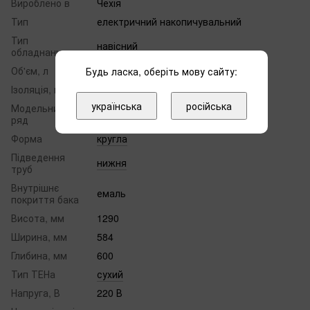
Вироблено в
Чехія
Тип
електричний накопичувальний
Тип
навісний
обладнання
Об'єм, л
200
Будь ласка, оберіть мову сайту:
Ізоляція, мм
42
українська
російська
Модельний
OKCE
ряд
Форма
кругла
Підведення
нижня
труб
Внутрішнє
емаль
покриття бака
Висота, мм
1290
Ширина, мм
584
Глибина, мм
600
Тип ТЕНа
сухий
Напруга, В
220 В