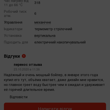
Час нагріву від
318
11 до 66 °С
Робочий тиск
6
атм.
Управління
механічне
Індикатори
термометр стрілочний
Установка
вертикальна
Підходить для
електричний накопичувальний
Відгуки
1
перенос отзыва
23.10.2020 в 11:36
Надёжный и очень мощный бойлер, в январе этого года
купил его тут, объёма хватает, даже дизайн мне нравится,
но главное греет воду быстрее чем я ожидал и удерживает
её горячей длительное время.
Відповісти
Написати відгук