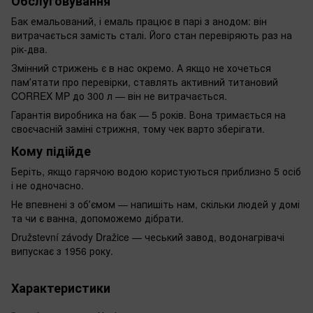
Обслуговування
Бак емальований, і емаль працює в парі з анодом: він
витрачається замість сталі. Його стан перевіряють раз на
рік-два.
Змінний стрижень є в нас окремо. А якщо не хочеться
памʼятати про перевірки, ставлять активний титановий
CORREX MP до 300 л — він не витрачається.
Гарантія виробника на бак — 5 років. Вона тримається на
своєчасній заміні стрижня, тому чек варто зберігати.
Кому підійде
Беріть, якщо гарячою водою користуються приблизно 5 осіб
і не одночасно.
Не впевнені з обʼємом — напишіть нам, скільки людей у домі
та чи є ванна, допоможемо дібрати.
Družstevní závody Dražice — чеський завод, водонагрівачі
випускає з 1956 року.
Характеристики