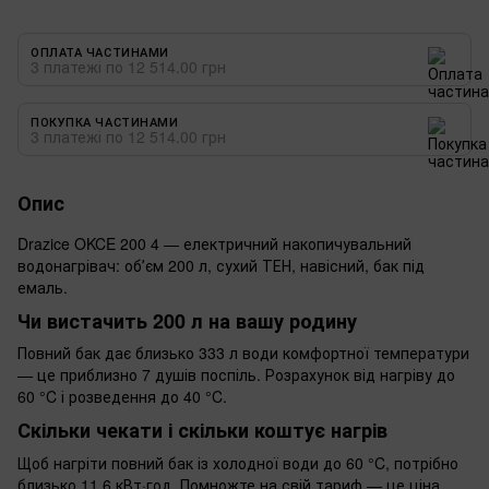
ОПЛАТА ЧАСТИНАМИ
3 платежі по 12 514.00 грн
ПОКУПКА ЧАСТИНАМИ
3 платежі по 12 514.00 грн
Опис
Drazice OKCE 200 4 — електричний накопичувальний
водонагрівач: обʼєм 200 л, сухий ТЕН, навісний, бак під
емаль.
Чи вистачить 200 л на вашу родину
Повний бак дає близько 333 л води комфортної температури
— це приблизно 7 душів поспіль. Розрахунок від нагріву до
60 °C і розведення до 40 °C.
Скільки чекати і скільки коштує нагрів
Щоб нагріти повний бак із холодної води до 60 °C, потрібно
близько 11,6 кВт·год. Помножте на свій тариф — це ціна