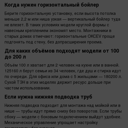
Когда нужен горизонтальный бойлер
Берите горизонтальную установку, если высота потолка
меньше 2,2 м или ниша узкая — вертикальный бойлер туда
не влезет. В таких условиях модели круглой формы с
навесным креплением экономят место. Монтажники в
старых домах отмечают: горизонтальные OKCEV проще
подгонять под стену, без допрасширения проема.
Для каких объёмов подходят модели от 100
до 200 л
Объём 100 л хватает для 2 человек на кухне или в ванной.
125160 л берут семьи из 34 человек, где душ и стирка идут
по очереди. Для офиса или дома с 5 жильцами — 180200 л.
Сухой ТЭН в этих моделях держит ресурс дольше при
частом использовании.
Если нужна нижняя подводка труб
Нижняя подводка подходит для монтажа над мойкой или в
нише — трубы идут прямо снизу без поворотов. Если трубы
сбоку —
модели с боковым подключением
выйдут удобнее.
Механическое управление упрощает настройку
температуры без экранов.