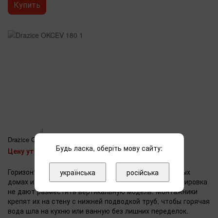
Купить
4
Drazice OKCEV 180
Будь ласка, оберіть мову сайту:
Цену уточняйте
Горизонтальные бойлеры ставят в квартирах, частных
українська
російська
домах и офисах, где низкий потолок или тесная планировка
не дают разместить вертикальную модель. Монтажники
крепят их на стену с нижней подводкой труб, чтобы горячая
вода шла на кухню или ванную без лишних переделок.