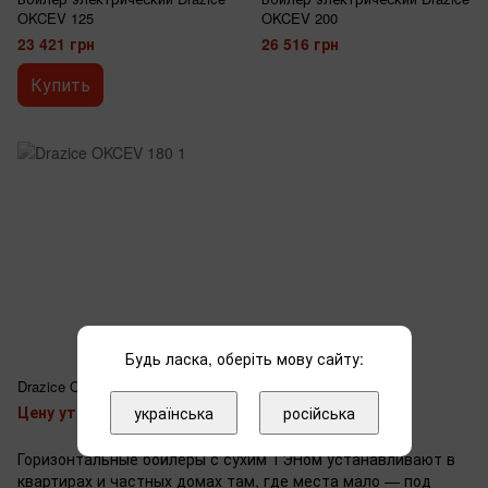
OKCEV 125
OKCEV 200
23 421 грн
26 516 грн
Купить
Будь ласка, оберіть мову сайту:
4
Drazice OKCEV 180
Цену уточняйте
українська
російська
Горизонтальные бойлеры с сухим ТЭНом устанавливают в
квартирах и частных домах там, где места мало — под