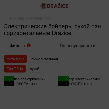
Бойлеры электрические
Электрические бойлеры сухой тэн
горизонтальные Drazice
Фильтр
По популярности
2
Установка
горизонтальная
Тип ТЭНа
сухой
3
3
3
3