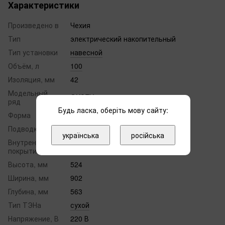
Характеристики
Произведено в
Чехия
Тип
электрический накопительный
Тип установки
навесной
Объём, л
100
Изоляция, мм
42
Модельный
OKCEV
ряд
Будь ласка, оберіть мову сайту:
Форма
круглая
Подводка труб
нижняя
українська
російська
Внутреннее
эмаль
покрытие бака
Высота, мм
524
Ширина, мм
902
Глубина, мм
563
Тип ТЭНа
сухой
Напряжение, В
220 В