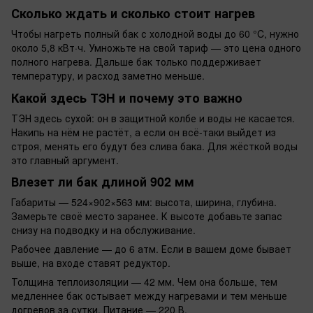
Сколько ждать и сколько стоит нагрев
Чтобы нагреть полный бак с холодной воды до 60 °C, нужно
около 5,8 кВт·ч. Умножьте на свой тариф — это цена одного
полного нагрева. Дальше бак только поддерживает
температуру, и расход заметно меньше.
Какой здесь ТЭН и почему это важно
ТЭН здесь сухой: он в защитной колбе и воды не касается.
Накипь на нём не растёт, а если он всё-таки выйдет из
строя, менять его будут без слива бака. Для жёсткой воды
это главный аргумент.
Влезет ли бак длиной 902 мм
Габариты — 524×902×563 мм: высота, ширина, глубина.
Замерьте своё место заранее. К высоте добавьте запас
снизу на подводку и на обслуживание.
Рабочее давление — до 6 атм. Если в вашем доме бывает
выше, на входе ставят редуктор.
Толщина теплоизоляции — 42 мм. Чем она больше, тем
медленнее бак остывает между нагревами и тем меньше
догревов за сутки. Питание — 220 В.