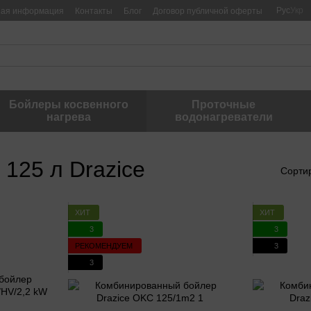
Рус
Укр
ная информация
Контакты
Блог
Договор публичной оферты
Бойлеры косвенного
Проточные
нагрева
водонагреватели
125 л Drazice
Сорти
ХИТ
ХИТ
3
3
РЕКОМЕНДУЕМ
3
3