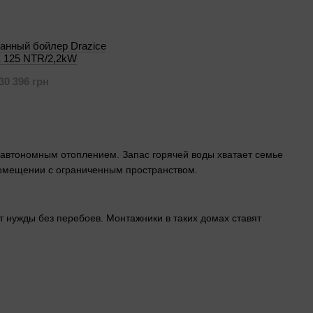
анный бойлер Drazice
 125 NTR/2,2kW
30 396 грн
 автономным отоплением. Запас горячей воды хватает семье
 помещении с ограниченным пространством.
т нужды без перебоев. Монтажники в таких домах ставят
атегории
есть модели только для котлов, без электричества.