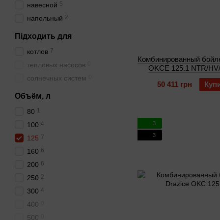
5
навесной
2
напольный
Підходить для
7
котлов
Комбинированный бойле
0
тепловых насосов
OKCE 125.1 NTR/HV/
0
солнечных систем
50 411 грн
Куп
Объём, л
1
80
3
4
100
3
7
125
6
160
6
200
2
250
4
300
0
400
0
500