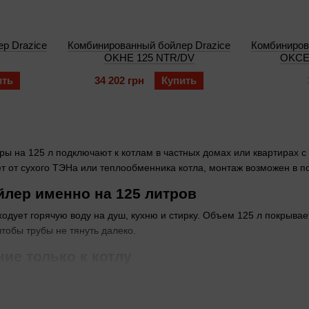
р Drazice
Комбинированный бойлер Drazice
Комбиниров
OKHE 125 NTR/DV
OKCE
ить
34 202 грн
Купить
 на 125 л подключают к котлам в частных домах или квартирах с
дет от сухого ТЭНа или теплообменника котла, монтаж возможен в
йлер именно на 125 литров
ходует горячую воду на душ, кухню и стирку. Объем 125 л покрывае
чтобы трубы не тянуть далеко.
ие только к котлу
рева без ТЭНа нагревают воду теплообменником от котла.
В этой к
вердотопливный — вода всегда горячая, пока топливо горит.