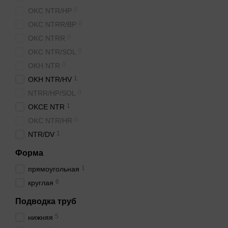
Выбор между н
0
OKC NTR/HP
Навесные модели крепят н
0
OKC NTRR/BP
Прямоугольная форма эко
0
OKC NTRR
трубы идут сверху.
0
OKC NTR/SOL
Почему важен 
0
OKH NTR
1
OKH NTR/HV
Сухой ТЭН не касается в
Такие бойлеры
выбирают 
0
NTRR/HP/SOL
1
OKCE NTR
Монтажники говорят, что
0
OKC NTR/HR
Если подключение к теп
1
бойлеры на 160 л
и боль
NTR/DV
Форма
1
прямоугольная
6
круглая
Подводка труб
5
нижняя