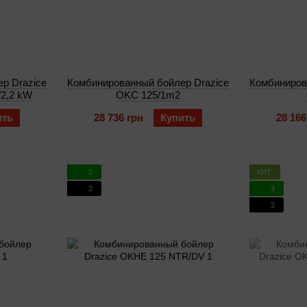
р Drazice
Комбинированный бойлер Drazice
Комбиниров
2,2 kW
OKC 125/1m2
ить
28 736 грн
Купить
28 166
2
ХИТ
3
3
3