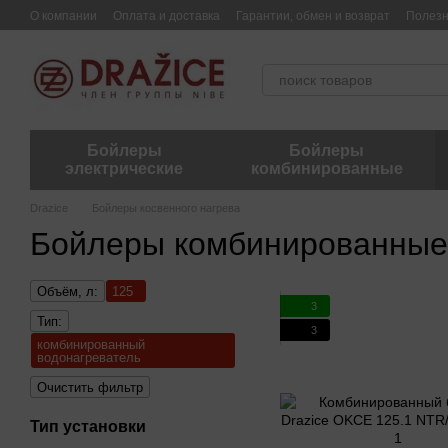
Перейти к основному контенту
О компании
Оплата и доставка
Гарантии, обмен и возврат
Полез
Бойлеры
Бойлеры
электрические
комбинированные
Drazice
Бойлеры косвенного нагрева
Бойлеры комбинированные 
Объём, л:
125
3
Тип:
3
комбинированный
водонагреватель
Очистить фильтр
Тип установки