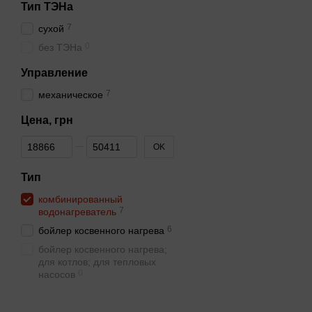
Тип ТЭНа
7
сухой
0
без ТЭНа
Управление
7
механическое
Цена, грн
От Цена, грн
До Цена, грн
OK
Тип
комбинированный
7
водонагреватель
6
бойлер косвенного нагрева
бойлер косвенного нагрева;
для котлов; для тепловых
0
насосов