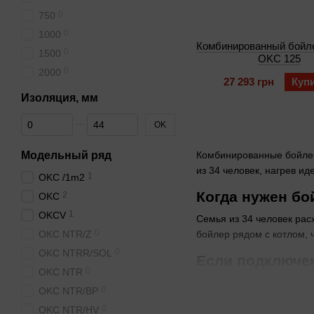
0
750
0
1000
Комбинированный бойле
0
1500
OKC 125
0
2000
27 293 грн
Куп
Изоляция, мм
От Изоляция, мм
До Изоляция, мм
OK
Модельный ряд
Комбинированные бойлеры
из 34 человек, нагрев и
1
OKC /1m2
Когда нужен бо
2
OKC
1
OKCV
Семья из 34 человек рас
0
OKC NTR/Z
бойлер рядом с котлом, 
0
OKC NTRR/SOL
Если подключен
0
OKC NTR
Бойлеры косвенного наг
0
OKC NTR/BP
Если котел газовый или т
0
OKC NTR/HV