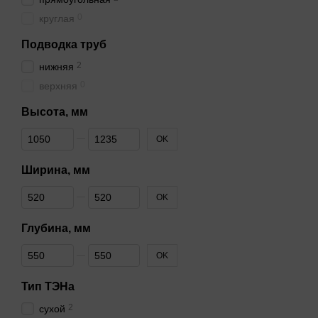
0
круглая
Подводка труб
2
нижняя
0
верхняя
Высота, мм
От Высота, мм
До Высота, мм
OK
Ширина, мм
От Ширина, мм
До Ширина, мм
OK
Глубина, мм
От Глубина, мм
До Глубина, мм
OK
Тип ТЭНа
2
сухой