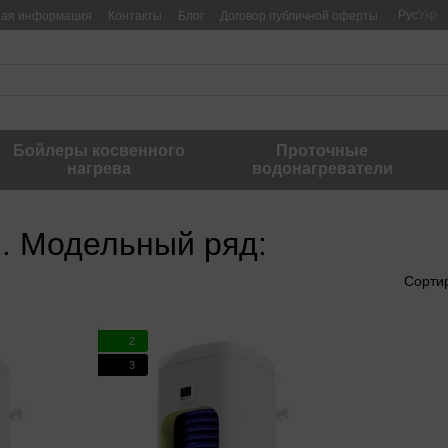
Рус
Укр
ная информация
Контакты
Блог
Договор публичной оферты
Бойлеры косвенного
Проточные
нагрева
водонагреватели
. Модельный ряд:
Сорти
2
3