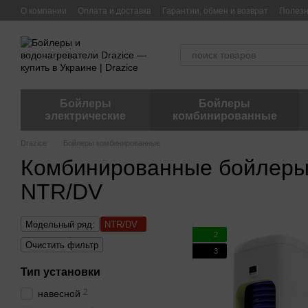
Перейти к основному контенту
О компании
Оплата и доставка
Гарантии, обмен и возврат
Полез
Бойлеры
Бойлеры
электрические
комбинированные
Drazice
Бойлеры комбинированные
Комбинированные бойлеры
NTR/DV
Модельный ряд:
NTR/DV
2
Очистить фильтр
3
Тип установки
2
навесной