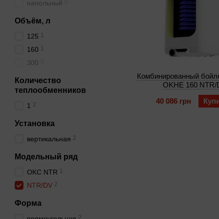
0
напольный
Объём, л
1
125
1
160
0
300
Комбинированный бойле
Количество
OKHE 160 NTR/
теплообменников
40 086 грн
Куп
2
1
Установка
2
вертикальная
Модельный ряд
1
OKC NTR
2
NTR/DV
Форма
2
прямоугольная