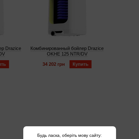
р Drazice
Комбинированный бойлер Drazice
DV
OKHE 125 NTR/DV
ить
34 202 грн
Купить
Будь ласка, оберіть мову сайту: