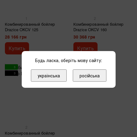
1
2
Комбинированный бойлер
Комбинированный бойлер
Drazice OKCV 125
Drazice OKCV 160
28 166 грн
30 368 грн
Купить
Купить
Будь ласка, оберіть мову сайту:
3
3
українська
російська
2
Комбинированный бойлер