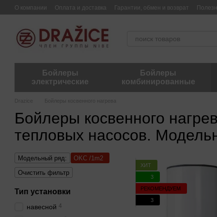
Перейти к основному контенту
О компании
Оплата и доставка
Гарантии, обмен и возврат
Полез
Бойлеры
Бойлеры
электрические
комбинированные
Drazice
Бойлеры косвенного нагрева
Бойлеры косвенного нагрева
тепловых насосов. Модель
Модельный ряд:
OKC /1m2
ХИТ
Очистить фильтр
3
РЕКОМЕНДУЕМ
Тип установки
3
4
навесной