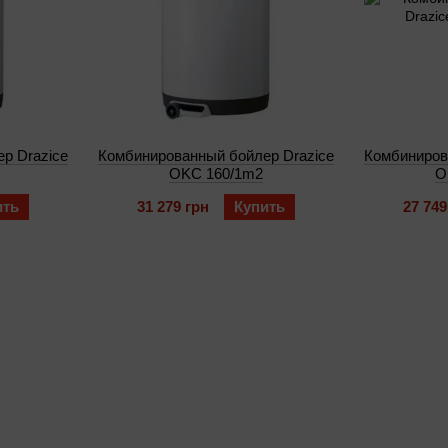
р Drazice
Комбинированный бойлер Drazice
Комбиниров
OKC 160/1m2
O
ить
31 279 грн
Купить
27 749