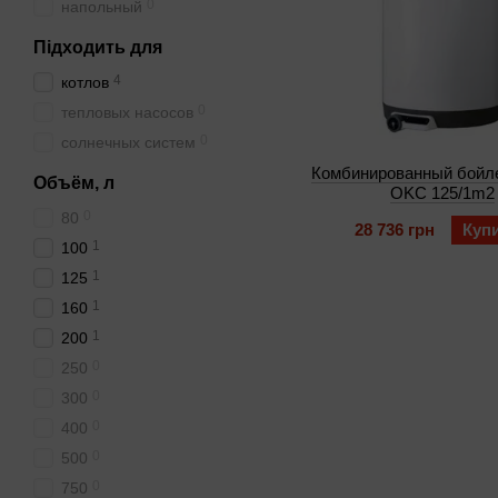
0
напольный
Підходить для
4
котлов
0
тепловых насосов
0
солнечных систем
Комбинированный бойле
Объём, л
OKC 125/1m2
0
80
28 736 грн
Куп
1
100
1
125
1
160
1
200
0
250
0
300
0
400
0
500
0
750