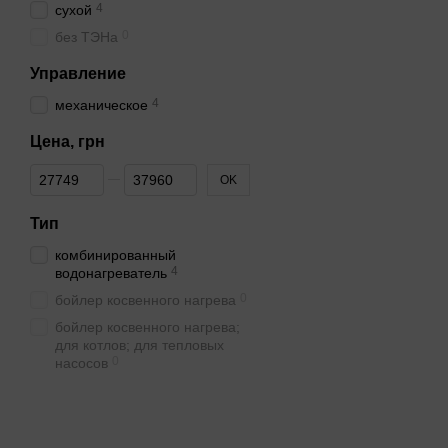
4
сухой
0
без ТЭНа
Управление
4
механическое
Цена, грн
От Цена, грн
До Цена, грн
OK
Тип
комбинированный
4
водонагреватель
0
бойлер косвенного нагрева
бойлер косвенного нагрева;
для котлов; для тепловых
0
насосов