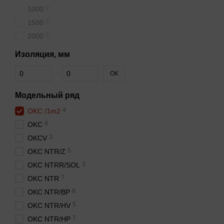
0
1000
0
1500
0
2000
Изоляция, мм
От Изоляция, мм
До Изоляция, мм
OK
Модельный ряд
4
OKC /1m2
8
OKC
3
OKCV
5
OKC NTR/Z
3
OKC NTRR/SOL
7
OKC NTR
8
OKC NTR/BP
5
OKC NTR/HV
7
OKC NTR/HP