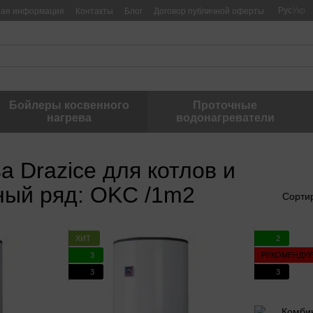
Рус
Укр
ная информация
Контакты
Блог
Договор публичной оферты
Бойлеры косвенного
Проточные
нагрева
водонагреватели
 Drazice для котлов и
ный ряд: OKC /1m2
Сорти
ХИТ
2
3
РЕКОМЕНДУ
3
3