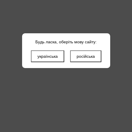
Будь ласка, оберіть мову сайту:
українська
російська