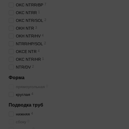
7
OKC NTRR/BP
1
OKC NTRR
2
OKC NTR/SOL
3
OKH NTR
4
OKH NTR/HV
2
NTRR/HP/SOL
4
OKCE NTR
1
OKC NTR/HR
2
NTR/DV
Форма
0
прямоугольная
4
круглая
Подводка труб
4
нижняя
0
сбоку