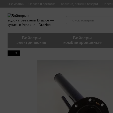
Перейти к основному контенту
О компании
Оплата и доставка
Гарантии, обмен и возврат
Полез
Бойлеры
Бойлеры
электрические
комбинированные
3