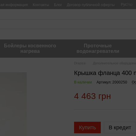
Рус
Укр
ная информация
Контакты
Блог
Договор публичной оферты
Бойлеры косвенного
Проточные
нагрева
водонагреватели
Drazice
Дополнительное оборудова
Крышка фланца 400 m
В наличии
Артикул: 2000250
Ос
4 463 грн
Купить
В кредит