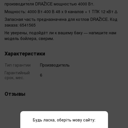
производителя DRAŽICE мощностью 4000 Вт.
Мощность: 4000 Вт-400 В 48 x 9 каналов + 1 ТПК 12 кВт Δ
Запасная часть предназначена для котлов DRAŽICE. Код
заказа: 6541565
Не уверены, подойдёт ли к вашему баку — напишите нам
модель бойлера, сверим.
Характеристики
Тип гарантии
Производитель
Гарантийный
6
срок, мес.
Отзывы
Будь ласка, оберіть мову сайту: