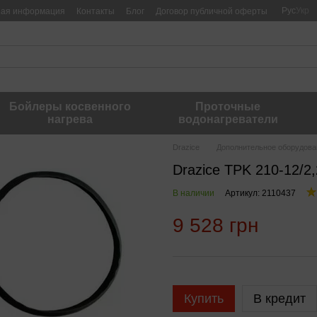
Рус
Укр
ная информация
Контакты
Блог
Договор публичной оферты
Бойлеры косвенного
Проточные
нагрева
водонагреватели
Drazice
Дополнительное оборудова
Drazice TPK 210-12/2
В наличии
Артикул: 2110437
9 528 грн
Купить
В кредит