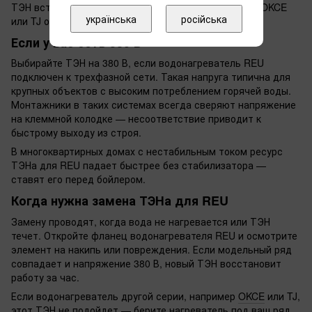
ТЭН встанет без доработок. В других сериях вроде OKCE
українська
російська
или TJ он не подойдет по креплению и габаритам.
Если у вас сеть 380 В
Выбирайте ТЭН на 380 В, если водонагреватель REU
подключен к трехфазной сети. Такая напруга типична для
крупных объектов с высоким потреблением горячей воды.
Монтажники в таких системах всегда сверяют напряжение
на клеммной колодке — несоответствие приводит к
быстрому выходу из строя.
В многоквартирных домах с нестабильным током ресурс
ТЭНа для REU падает быстрее без стабилизатора —
ставят его перед бойлером.
Когда нужна замена ТЭНа для REU
Замену проводят, когда вода не нагревается или ТЭН
течет. Откройте фланец водонагревателя REU и осмотрите
элемент на накипь или повреждения. Если модельный ряд
совпадает и напряжение 380 В, новый ТЭН восстановит
работу за час.
Если водонагреватель другой серии, например
OKCE
или TJ,
этот ТЭН не подойдет — берите нагреватель под ваш ряд.