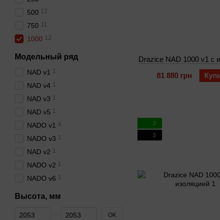
12
500
11
750
12
1000
Модельный ряд
Drazice NAD 1000 v1 с 
1
NAD v1
81 880 грн
Куп
1
NAD v4
1
NAD v3
1
NAD v5
3
4
NADO v1
3
1
NADO v3
1
NAD v2
1
NADO v2
1
NADO v6
Высота, мм
От Высота, мм
До Высота, мм
OK