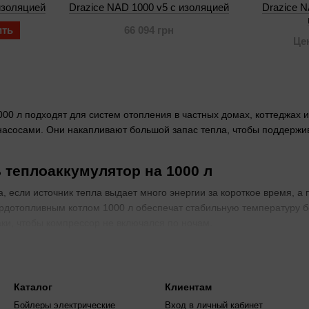
изоляцией
Drazice NAD 1000 v5 с изоляцией
Drazice N
ить
66 094 грн
Це
00 л подходят для систем отопления в частных домах, коттеджах
асосами. Они накапливают большой запас тепла, чтобы поддержив
 теплоаккумулятор на 1000 л
а, если источник тепла выдает много энергии за короткое время, а
рдотопливным котлом 1000 л обеспечат стабильную температуру бе
аки, чтобы компрессор не включался по ночам.
ьных рядов NAD и NADO
, v5) имеет базовую комплектацию с одним теплообменником и ста
я. NADO (v1, v2, v3, v6) добавляет опции для дополнительных те
Каталог
Клиентам
турами. Сравните по количеству патрубков: NAD для базового кот
Бойлеры электрические
Вход в личный кабинет