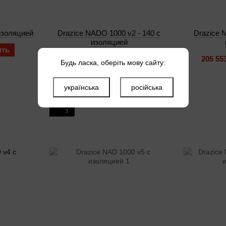
изоляцией
Drazice NADO 1000 v2 - 140 с
Drazice 
изоляцией
ить
111 906 грн
Купить
205 55
Будь ласка, оберіть мову сайту:
українська
російська
3
3