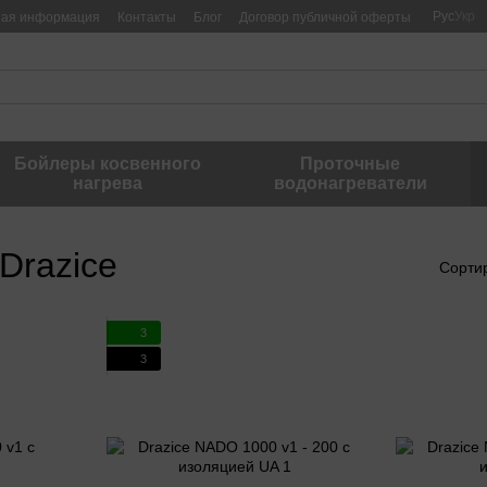
Рус
Укр
ная информация
Контакты
Блог
Договор публичной оферты
Бойлеры косвенного
Проточные
нагрева
водонагреватели
Drazice
Сорти
3
3