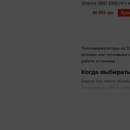
Drazice NAD 1000 v4 с 
90 003 грн
Куп
Теплоаккумуляторы на 10
котлами или тепловыми н
работе источника.
Когда выбирать
Берите бак такого объем
площадью от 300 м с тве
насосами ставят такие б
Отличия модел
Ряд NAD (v1, v2, v3, v4
одним контуром отоплени
ГВС или несколькими кон