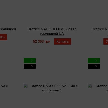
изоляцией
Drazice NADO 1000 v1 - 200 с
Drazice N
изоляцией UA
ить
52 363 грн
Купить
У
3
3
3
3