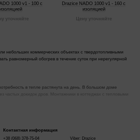
ADO 1000 v1 - 100 с
Drazice NADO 1000 v1 - 160 с
изоляцией
изоляцией
ну уточняйте
Цену уточняйте
 или небольших коммерческих объектах с твердотопливными
ать равномерный обогрев в течение суток при нерегулярной
 потребность в тепле растянута на день. В большом доме
з частых докидок дров. Монтажники в коттеджах с тепловыми
ндартными подключениями — подходит для простых систем с
плообменников и лучшую изоляцию, что упрощает интеграцию с
Контактная информация
ла, NADO если планируете расширение.
+38 (068) 378-75-04
Viber: Drazice