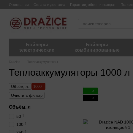
Перейти к основному контенту
О компании
Оплата и доставка
Гарантии, обмен и возврат
Полез
Бойлеры
Бойлеры
электрические
комбинированные
Drazice
Теплоаккумуляторы
Теплоаккумуляторы 1000 л 
Объём, л:
1000
3
Очистить фильтр
3
Объём, л
1
50
1
100
1
250