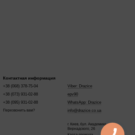
ощадь ближе к 200 м или есть теплый пол. На 300 м ставьте
и: расход теплоносителя растет с площадью и этажностью.
ивы
та мало,
в серии NADO v3
есть компактнее варианты. Для узких
ажа двери для установки.
рий
ше подключений. Если источник один, ряд NAD проще и
Контактная информация
аккумулятор меньшего объема
или другой модельный ряд. Для
+38 (068) 378-75-04
Viber: Drazice
ева
.
+38 (073) 931-02-88
epv90
+38 (095) 931-02-88
WhatsApp: Drazice
info@drazice.co.ua
Перезвонить вам?
г. Киев, бул. Академика
Вернадского, 26
Карта проезда