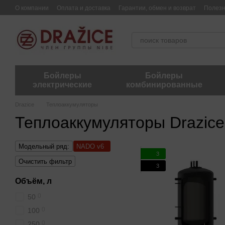
Перейти к основному контенту
О компании
Оплата и доставка
Гарантии, обмен и возврат
Полез
Бойлеры
Бойлеры
электрические
комбинированные
Drazice
Теплоаккумуляторы
Теплоаккумуляторы Drazic
Модельный ряд:
NADO v6
3
Очистить фильтр
3
Объём, л
0
50
0
100
0
250