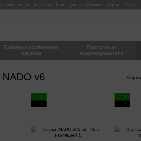
Рус
Укр
ная информация
Контакты
Блог
Договор публичной оферты
Бойлеры косвенного
Проточные
нагрева
водонагреватели
e NADO v6
Сорти
3
3
3
3