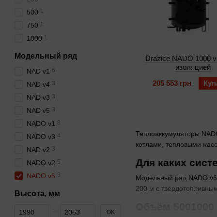
1
500
1
750
1
1000
Модельный ряд
Drazice NADO 1000 v6
изоляцией
6
NAD v1
205 553 грн
Куп
3
NAD v4
3
NAD v3
3
NAD v5
8
NADO v1
Теплоаккумуляторы NADO
4
NADO v3
котлами, тепловыми насо
3
NAD v2
Для каких сист
5
NADO v2
3
NADO v6
Модельный ряд NADO v6 
200 м с твердотопливным
Высота, мм
Объём 5001000 
От Высота, мм
До Высота, мм
OK