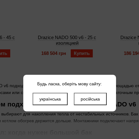
 - 45 с
Drazice NADO 500 v6 - 25 с
Drazice 
изоляцией
ить
168 504 грн
Купить
186 19
Будь ласка, оберіть мову сайту:
 v6 подходят для систем отопления в частных домах площадью от
сами или солнечными коллекторами в котельной с достаточным пр
українська
російська
ем подходят теплоаккумуляторы NADO v6
выбирают для накопления тепла от нестабильных источников. Бак 
 котлом обогрев держится дольше. Монтажники подключают напрям
л: когда нужен большой бак