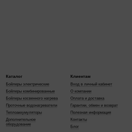
 дома 100150 м с котлом средней мощности. Берите 750 л, если пл
чит обогрев на весь день после одной топки. Сравните потребност
 ограничена по месту — какие альтернат
ну под бак. Модели на 1000 л занимают до 2 м в высоту. Если мес
и меньшей высоты из других рядов.
котельнях с низкими потолками NADO v6 на 1000 л требует демонт
льных рядов: NADO v6 против других се
трукцией для нескольких источников тепла. Против
NAD v5
— боль
Каталог
Клиентам
ать меньше 500 л, серия NADO v6 не подходит — выбирайте
тепло
Бойлеры электрические
Вход в личный кабинет
O v6 нет теплообменника — рассмотрите
бойлеры косвенного нагр
Бойлеры комбинированные
О компании
Бойлеры косвенного нагрева
Оплата и доставка
Проточные водонагреватели
Гарантии, обмен и возврат
Теплоаккумуляторы
Полезная информация
Дополнительное
Контакты
оборудование
Блог