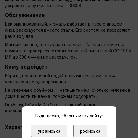
догревов за сутки. Питание — 380 В.
Обслуживание
Бак эмалированный, и эмаль работает в паре с анодом:
анод расходуется вместо стали. Его состояние проверяют
раз в год-два.
Магниевый анод есть у нас отдельно. А если не хочется
помнить о проверках, ставят активный титановый CORREX
MP до 300 л — он не расходуется.
Кому подойдёт
Берите, если горячей водой пользуются примерно 4
человека и не одновременно.
Не уверены с объёмом — напишите нам, сколько человек в
доме и есть ли ванна, поможем подобрать.
Družstevní závody Dražice — чешский завод,
водонагреватели выпускает с 1956 года.
Будь ласка, оберіть мову сайту:
Характеристики
українська
російська