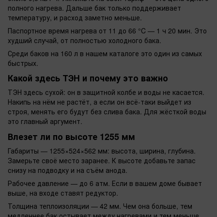
полного нагрева. Дальше бак только поддерживает
температуру, и расход заметно меньше.
Паспортное время нагрева от 11 до 66 °C — 1 ч 20 мин. Это
худший случай, от полностью холодного бака.
Среди баков на 160 л в нашем каталоге это один из самых
быстрых.
Какой здесь ТЭН и почему это важно
ТЭН здесь сухой: он в защитной колбе и воды не касается.
Накипь на нём не растёт, а если он всё-таки выйдет из
строя, менять его будут без слива бака. Для жёсткой воды
это главный аргумент.
Влезет ли по высоте 1255 мм
Габариты — 1255×524×562 мм: высота, ширина, глубина.
Замерьте своё место заранее. К высоте добавьте запас
снизу на подводку и на съём анода.
Рабочее давление — до 6 атм. Если в вашем доме бывает
выше, на входе ставят редуктор.
Толщина теплоизоляции — 42 мм. Чем она больше, тем
медленнее бак остывает между нагревами и тем меньше