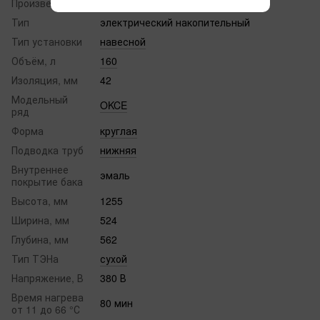
Произведено в
Чехия
Тип
электрический накопительный
Тип установки
навесной
Объём, л
160
Изоляция, мм
42
Модельный
OKCE
ряд
Форма
круглая
Подводка труб
нижняя
Внутреннее
эмаль
покрытие бака
Высота, мм
1255
Ширина, мм
524
Глубина, мм
562
Тип ТЭНа
сухой
Напряжение, В
380 В
Время нагрева
80 мин
от 11 до 66 °С