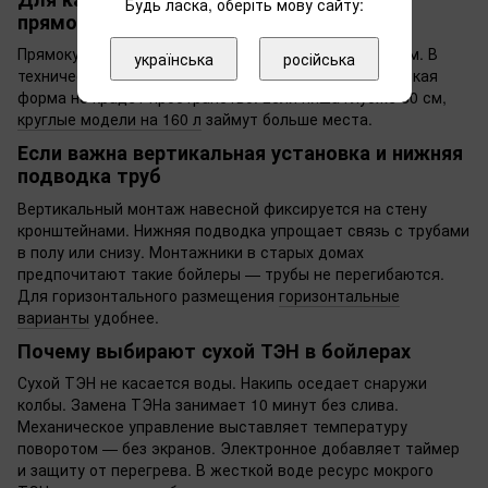
Будь ласка, оберіть мову сайту:
прямоугольная форма
Прямокутный корпус входит в ниши шириной от 45 см. В
українська
російська
технической комнате или шкафу под лестницей плоская
форма не крадет пространство. Если ниша глубже 60 см,
круглые модели на 160 л
займут больше места.
Если важна вертикальная установка и нижняя
подводка труб
Вертикальный монтаж навесной фиксируется на стену
кронштейнами. Нижняя подводка упрощает связь с трубами
в полу или снизу. Монтажники в старых домах
предпочитают такие бойлеры — трубы не перегибаются.
Для горизонтального размещения
горизонтальные
варианты
удобнее.
Почему выбирают сухой ТЭН в бойлерах
Сухой ТЭН не касается воды. Накипь оседает снаружи
колбы. Замена ТЭНа занимает 10 минут без слива.
Механическое управление выставляет температуру
поворотом — без экранов. Электронное добавляет таймер
и защиту от перегрева. В жесткой воде ресурс мокрого