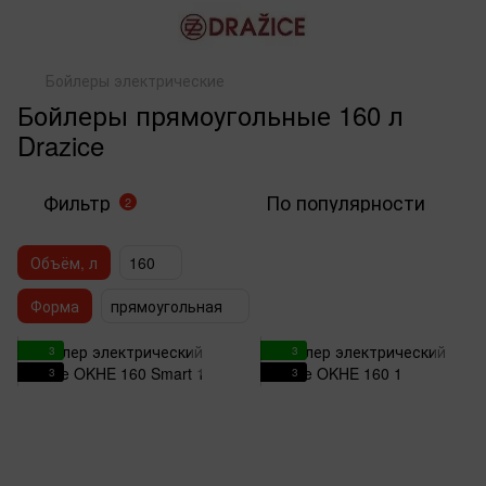
Бойлеры электрические
Бойлеры прямоугольные 160 л
Drazice
Фильтр
По популярности
2
Объём, л
160
Форма
прямоугольная
3
3
3
3