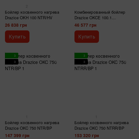
2
Бойлер косвенного нагрева
Комбинированный бойлер
Drazice OKH 100 NTR/HV
Drazice OKCE 100.1
NTR/HV/2,2 kW
26 838 грн
46 577 грн
Купить
Купить
3
3
3
3
1
1
Бойлер косвенного нагрева
Бойлер косвенного нагрева
Drazice OKC 750 NTR/BP
Drazice OKC 750 NTRR/BP
147 399 грн
153 320 грн