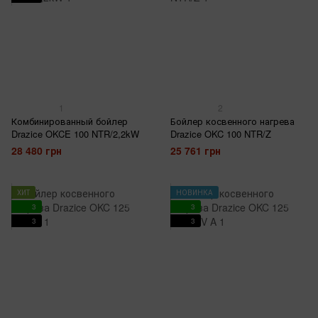
1
2
Комбинированный бойлер
Бойлер косвенного нагрева
Drazice OKCE 100 NTR/2,2kW
Drazice OKC 100 NTR/Z
28 480 грн
25 761 грн
ХИТ
НОВИНКА
3
3
3
3