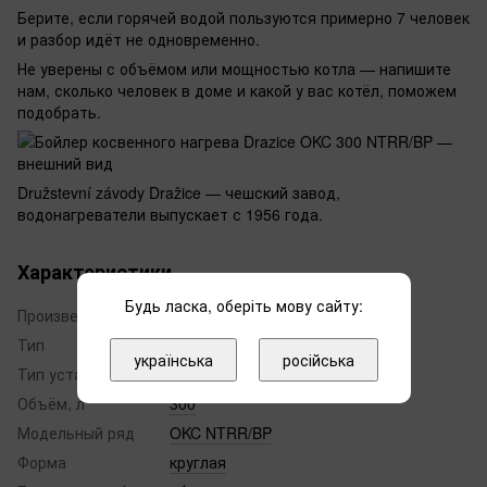
Берите, если горячей водой пользуются примерно 7 человек
и разбор идёт не одновременно.
Не уверены с объёмом или мощностью котла — напишите
нам, сколько человек в доме и какой у вас котёл, поможем
подобрать.
Družstevní závody Dražice — чешский завод,
водонагреватели выпускает с 1956 года.
Характеристики
Будь ласка, оберіть мову сайту:
Произведено в
Чехия
Тип
бойлер косвенного нагрева
українська
російська
Тип установки
напольный
Объём, л
300
Модельный ряд
OKC NTRR/BP
Форма
круглая