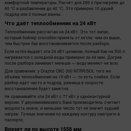
комфортной температуры. Расчёт для 285 л при нагреве до
60 °C и разбавлении до 40 °C. Это примерно 10 душей
подряд или 2 полные ванны.
Что даёт теплообменник на 24 кВт
Теплообменник рассчитан на 24 кВт. Это тот запас,
который бойлер способен принять от котла: чем он выше,
тем быстрее бак восстанавливается после разбора.
Если котёл выдаёт эти 24 кВт целиком, полный бак на 300 л
нагревается с холодной воды примерно за 44 мин. Догрев
после разбора занимает меньше — воду меняют не всю.
Для сравнения: у Drazice OKC 300 NTRR/SOL того же
объёма теплообменник на 19 кВт — то есть слабее. Если
разбор идёт часто и подряд, разница в скорости
восстановления будет заметна.
Не сравнивайте эти 24 кВт с 77 кВт у одноконтурной
версии. У двухзмеевикового бака производитель считает
мощность иначе, и меньшее число тут не значит худший
нагрев. Точные значения по каждому контуру смотрите в
паспорте.
Влезет ли по высоте 1558 мм