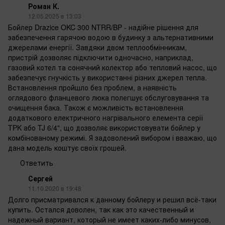
Роман К.
12.05.2025 в 13:03
Бойлер Drazice OKC 300 NTRR/BP - надійне рішення для
забезпечення гарячою водою в будинку з альтернативними
джерелами енергії. Завдяки двом теплообмінникам,
пристрій дозволяє підключити одночасно, наприклад,
газовий котел та сонячний колектор або тепловий насос, що
забезпечує гнучкість у використанні різних джерел тепла.
Встановлення пройшло без проблем, а наявність
оглядового фланцевого люка полегшує обслуговування та
очищення бака. Також є можливість встановлення
додаткового електричного нагрівального елемента серії
TPK або TJ 6/4", що дозволяє використовувати бойлер у
комбінованому режимі. Я задоволений вибором і вважаю, що
дана модель коштує своїх грошей.
Ответить
Сергей
11.10.2020 в 19:48
Долго присматривался к данному бойлеру и решил всё-таки
купить. Остался доволен, так как это качественный и
надежный вариант, который не имеет каких-либо минусов,