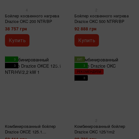
4
2
Бойлер косвенного нагрева
Бойлер косвенного нагрева
Drazice OKC 200 NTR/BP
Drazice OKC 500 NTRR/BP
38 757 грн
92 888 грн
Купить
Купить
3
ХИТ
3
3
РЕКОМЕНДУЕМ
3
2
Комбинированный бойлер
Комбинированный бойлер
Drazice OKCE 125.1
Drazice OKC 125/1m2
NTR/HV/2,2 kW