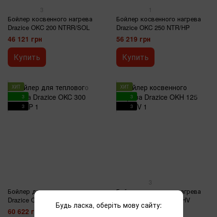
3
1
Бойлер косвенного нагрева
Бойлер косвенного нагрева
Drazice OKC 200 NTRR/SOL
Drazice OKC 250 NTR/HP
46 121 грн
56 219 грн
Купить
Купить
ХИТ
ХИТ
3
3
3
3
3
Бойлер для теплового насоса
Бойлер косвенного нагрева
Drazice OKC 300 NTR/HP
Drazice OKH 125 NTR/HV
Будь ласка, оберіть мову сайту:
60 622 грн
31 469 грн