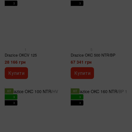
3
3
1
5
Drazice OKCV 125
Drazice OKC 500 NTR/BP
28 166 грн
67 341 грн
Купити
Купити
ХІТ
ХІТ
3
3
3
3