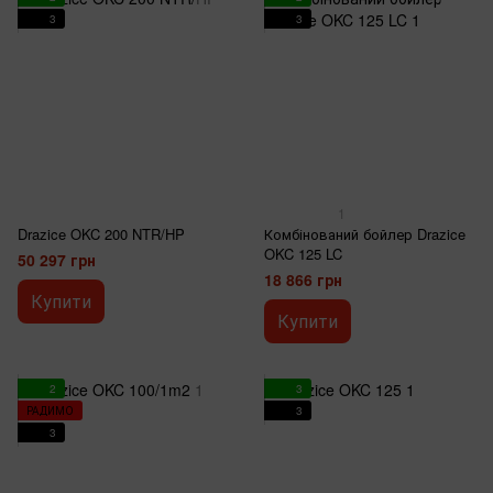
3
3
1
Drazice OKC 200 NTR/HP
Комбінований бойлер Drazice
OKC 125 LC
50 297 грн
18 866 грн
Купити
Купити
2
3
РАДИМО
3
3