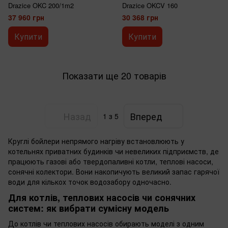
Drazice OKC 200/1m2
Drazice OKCV 160
37 960 грн
30 368 грн
Купити
Купити
Показати ще 20 товарів
Назад
Вперед
1
з 5
Круглі бойлери непрямого нагріву встановлюють у
котельнях приватних будинків чи невеликих підприємств, де
працюють газові або твердопаливні котли, теплові насоси,
сонячні колектори. Вони накопичують великий запас гарячої
води для кількох точок водозабору одночасно.
Для котлів, теплових насосів чи сонячних
систем: як вибрати сумісну модель
До котлів чи теплових насосів обирають моделі з одним