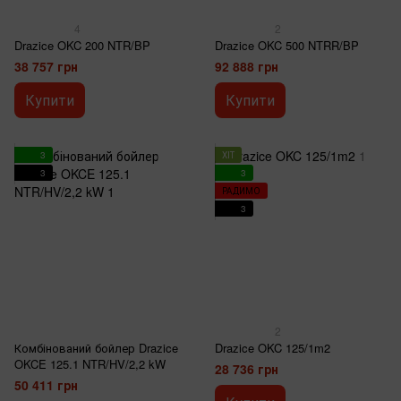
4
2
Drazice OKC 200 NTR/BP
Drazice OKC 500 NTRR/BP
38 757 грн
92 888 грн
Купити
Купити
3
ХІТ
3
3
РАДИМО
3
2
Комбінований бойлер Drazice
Drazice OKC 125/1m2
OKCE 125.1 NTR/HV/2,2 kW
28 736 грн
50 411 грн