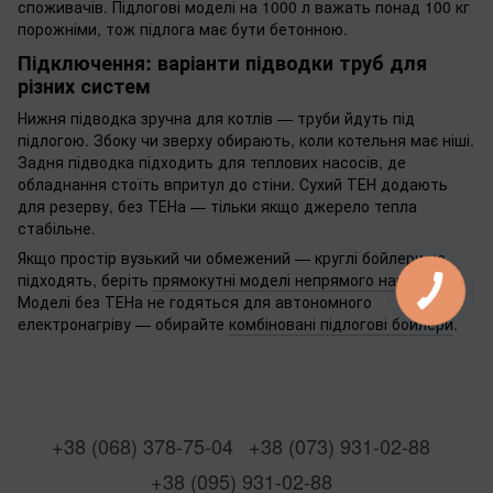
споживачів. Підлогові моделі на 1000 л важать понад 100 кг
порожніми, тож підлога має бути бетонною.
Підключення: варіанти підводки труб для
різних систем
Нижня підводка зручна для котлів — труби йдуть під
підлогою. Збоку чи зверху обирають, коли котельня має ніші.
Задня підводка підходить для теплових насосів, де
обладнання стоїть впритул до стіни. Сухий ТЕН додають
для резерву, без ТЕНа — тільки якщо джерело тепла
стабільне.
Якщо простір вузький чи обмежений — круглі бойлери не
підходять, беріть
прямокутні моделі непрямого нагріву
.
Моделі без ТЕНа не годяться для автономного
електронагріву — обирайте
комбіновані підлогові бойлери
.
+38 (068) 378-75-04
+38 (073) 931-02-88
+38 (095) 931-02-88