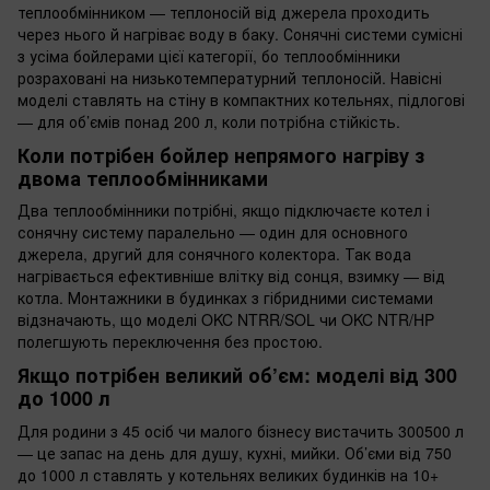
теплообмінником — теплоносій від джерела проходить
через нього й нагріває воду в баку. Сонячні системи сумісні
з усіма бойлерами цієї категорії, бо теплообмінники
розраховані на низькотемпературний теплоносій. Навісні
моделі ставлять на стіну в компактних котельнях, підлогові
— для об’ємів понад 200 л, коли потрібна стійкість.
Коли потрібен бойлер непрямого нагріву з
двома теплообмінниками
Два теплообмінники потрібні, якщо підключаєте котел і
сонячну систему паралельно — один для основного
джерела, другий для сонячного колектора. Так вода
нагрівається ефективніше влітку від сонця, взимку — від
котла. Монтажники в будинках з гібридними системами
відзначають, що моделі OKC NTRR/SOL чи OKC NTR/HP
полегшують переключення без простою.
Якщо потрібен великий об’єм: моделі від 300
до 1000 л
Для родини з 45 осіб чи малого бізнесу вистачить 300500 л
— це запас на день для душу, кухні, мийки. Об’єми від 750
до 1000 л ставлять у котельнях великих будинків на 10+