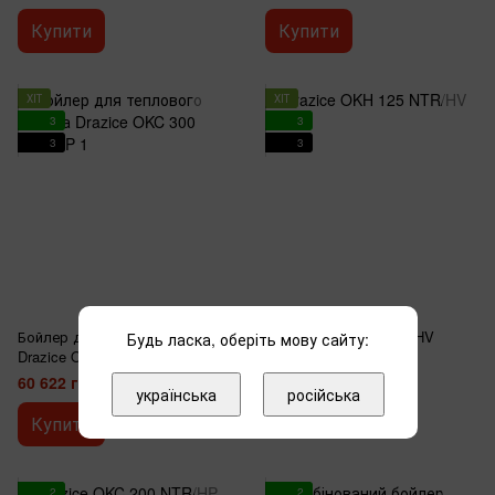
Купити
Купити
ХІТ
ХІТ
3
3
3
3
3
Бойлер для теплового насоса
Drazice OKH 125 NTR/HV
Будь ласка, оберіть мову сайту:
Drazice OKC 300 NTR/HP
31 469 грн
60 622 грн
українська
російська
Купити
Купити
2
2