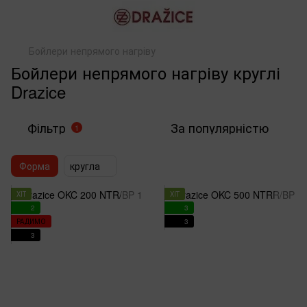
Бойлери непрямого нагріву
Бойлери непрямого нагріву круглі
Drazice
Фільтр
За популярністю
1
Форма
кругла
ХІТ
ХІТ
2
3
РАДИМО
3
3