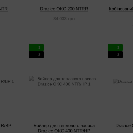
 NTR
Drazice OKC 200 NTRR
Кобіновани
34 033 грн
3
3
3
3
TR/BP
Бойлер для теплового насоса
Drazice
Drazice OKC 400 NTR/HP