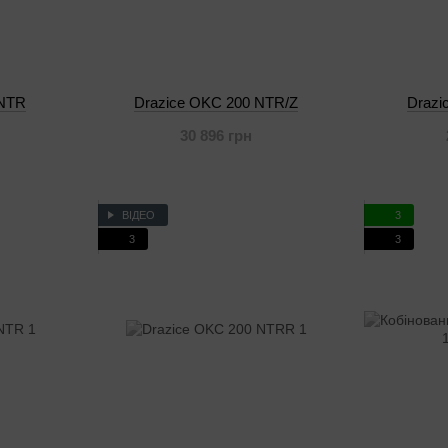
 NTR
Drazice OKC 200 NTR/Z
Drazi
30 896 грн
ВІДЕО
3
3
3