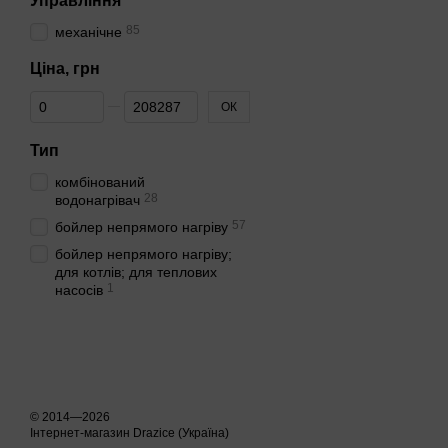
Управління
85
механічне
Ціна, грн
Від Ціна, грн
До Ціна, грн
ОК
Тип
комбінований
28
водонагрівач
57
бойлер непрямого нагріву
бойлер непрямого нагріву;
для котлів; для теплових
1
насосів
© 2014—2026
Інтернет-магазин Drazice (Україна)