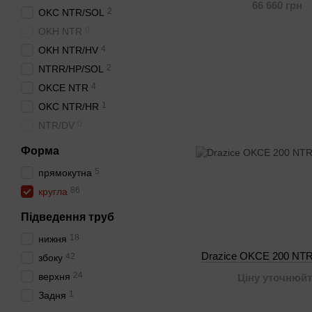
66 660 грн
2
OKC NTR/SOL
0
OKH NTR
4
OKH NTR/HV
2
NTRR/HP/SOL
4
OKCE NTR
1
OKC NTR/HR
0
NTR/DV
Форма
5
прямокутна
86
кругла
Підведення труб
18
нижня
Drazice OKCE 200 NT
42
збоку
24
верхня
Ціну уточнюйт
1
Задня