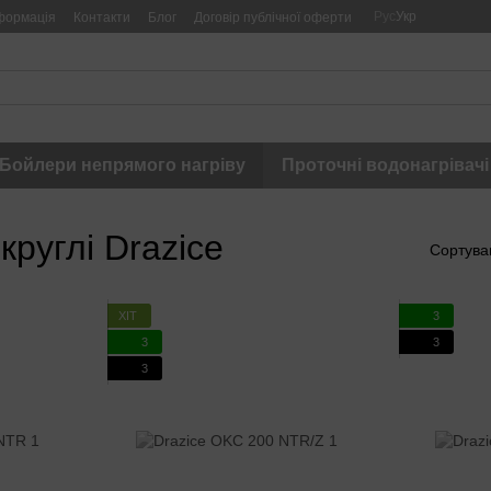
Рус
Укр
формація
Контакти
Блог
Договір публічної оферти
Бойлери непрямого нагріву
Проточні водонагрівачі
круглі Drazice
Сортува
ХІТ
3
3
3
3