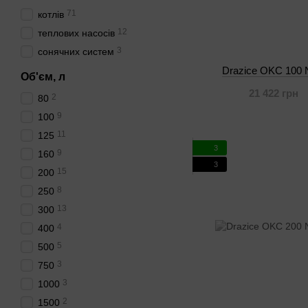
71
котлів
12
теплових насосів
3
сонячних систем
Drazice OKC 100
Об'єм, л
21 422 грн
2
80
9
100
11
125
3
9
160
3
15
200
8
250
13
300
4
400
5
500
3
750
3
1000
2
1500