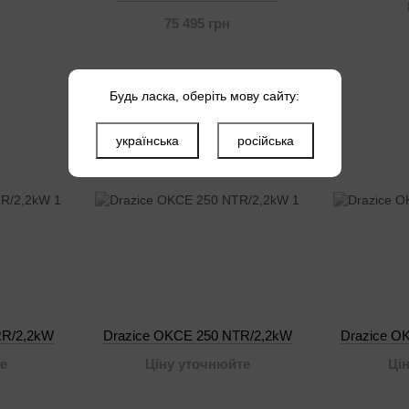
75 495 грн
Будь ласка, оберіть мову сайту:
українська
російська
RR/2,2kW
Drazice OKCE 250 NTR/2,2kW
Drazice O
е
Ціну уточнюйте
Ці