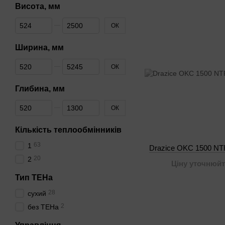
Висота, мм
Від Висота, мм
До Висота, мм
ОК
Ширина, мм
Від Ширина, мм
До Ширина, мм
ОК
Глибина, мм
Від Глибина, мм
До Глибина, мм
ОК
Кількість теплообмінників
63
1
Drazice OKC 1500 N
20
2
Ціну уточнюйт
Тип ТЕНа
28
сухий
2
без ТЕНа