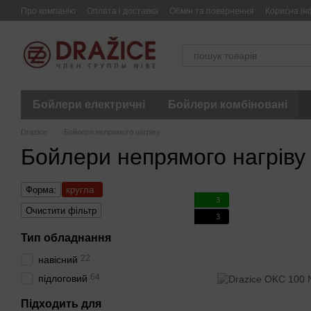
Перейти до основного контенту
Про компанію
Оплата і доставка
Обмін та повернення
Корисна ін
Бойлери електричні
Бойлери комбіновані
Drazice
Бойлери непрямого нагріву
Бойлери непрямого нагріву 
Форма:
кругла
3
Очистити фільтр
3
Тип обладнання
22
навісний
64
підлоговий
Підходить для