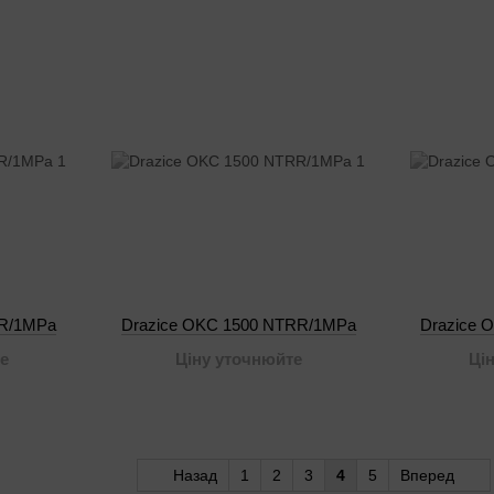
TR/1MPa
Drazice OKC 1500 NTRR/1MPa
Drazice 
е
Ціну уточнюйте
Ці
Назад
1
2
3
4
5
Вперед