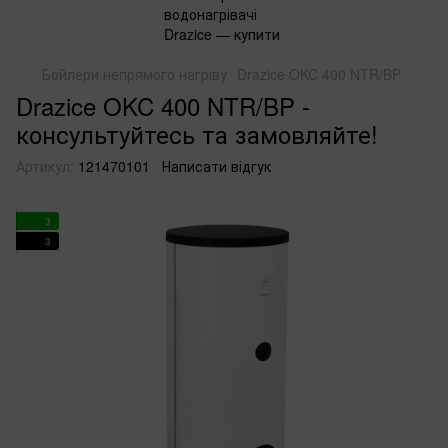
Бойлери непрямого нагріву
Drazice OKC 400 NTR/BP
Drazice OKC 400 NTR/BP -
консультуйтесь та замовляйте!
Артикул:
121470101
Написати відгук
3
3