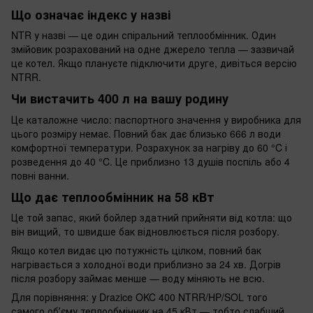
Що означає індекс у назві
NTR у назві — це один спіральний теплообмінник. Один
змійовик розрахований на одне джерело тепла — зазвичай
це котел. Якщо плануєте підключити друге, дивіться версію
NTRR.
Чи вистачить 400 л на вашу родину
Це каталожне число: паспортного значення у виробника для
цього розміру немає. Повний бак дає близько 666 л води
комфортної температури. Розрахунок за нагріву до 60 °C і
розведення до 40 °C. Це приблизно 13 душів поспіль або 4
повні ванни.
Що дає теплообмінник на 58 кВт
Це той запас, який бойлер здатний прийняти від котла: що
він вищий, то швидше бак відновлюється після розбору.
Якщо котел видає цю потужність цілком, повний бак
нагрівається з холодної води приблизно за 24 хв. Догрів
після розбору займає менше — воду міняють не всю.
Для порівняння: у Drazice OKC 400 NTRR/HP/SOL того
самого обʼєму теплообмінник на 45 кВт — тобто слабший.