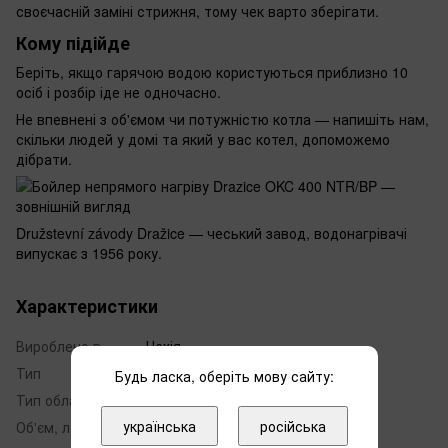
своєчасній заміні стрижня, тому чек варто зберігати.
Кому підійде
Беріть, якщо гарячою водою користуються приблизно 10
осіб і розбір іде не одночасно.
Не впевнені з об'ємом чи потужністю котла — напишіть нам,
скільки людей у домі та який у вас котел, допоможемо
дібрати.
Družstevní závody Dražice — чеський завод, водонагрівачі
випускає з 1956 року.
Характеристики
Вироблено в
Чехія
Тип
бойлер непрямого нагріву
Будь ласка, оберіть мову сайту:
Тип обладнання
підлоговий
українська
російська
Об'єм, л
400