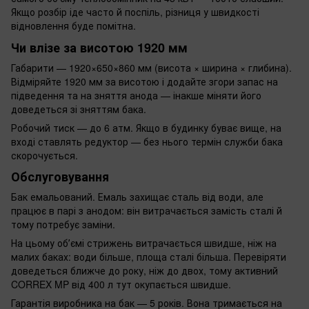
Якщо розбір іде часто й поспіль, різниця у швидкості
відновлення буде помітна.
Чи влізе за висотою 1920 мм
Габарити — 1920×650×860 мм (висота × ширина × глибина).
Відміряйте 1920 мм за висотою і додайте згори запас на
підведення та на зняття анода — інакше міняти його
доведеться зі зняттям бака.
Робочий тиск — до 6 атм. Якщо в будинку буває вище, на
вході ставлять редуктор — без нього термін служби бака
скорочується.
Обслуговування
Бак емальований. Емаль захищає сталь від води, але
працює в парі з анодом: він витрачається замість сталі й
тому потребує заміни.
На цьому обʼємі стрижень витрачається швидше, ніж на
малих баках: води більше, площа сталі більша. Перевіряти
доведеться ближче до року, ніж до двох, тому активний
CORREX MP від 400 л тут окупається швидше.
Гарантія виробника на бак — 5 років. Вона тримається на