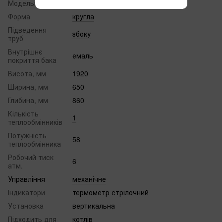
Модельний ряд
OKC NTR/BP
Форма
кругла
Підведення
збоку
труб
Внутрішнє
емаль
покриття бака
Висота, мм
1920
Ширина, мм
650
Глибина, мм
860
Кількість
1
теплообмінників
Потужність
58
теплообмінника
Робочий тиск
6
атм.
Управління
механічне
Індикатори
термометр стрілочний
Установка
вертикальна
Підходить для
котлів