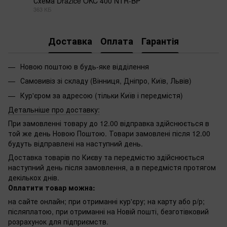
Схема Drazice OKC 400 NTR-BP
363 КБ
PDF
Доставка
Оплата
Гарантія
Новою поштою в будь-яке відділення
Самовивіз зі складу (Вінниця, Дніпро, Київ, Львів)
Кур'єром за адресою (тільки Київ і передмістя)
Детальніше про доставку:
При замовленні товару до 12.00 відправка здійснюється в
той же день Новою Поштою. Товари замовлені після 12.00
будуть відправлені на наступний день.
Доставка товарів по Києву та передмістю здійснюється
наступний день після замовлення, а в передмістя протягом
декількох днів.
Оплатити товар можна:
на сайте онлайн; при отриманні кур'єру; на карту або р/р;
післяплатою, при отриманні на Новій пошті, безготівковий
розрахунок для підприємств.