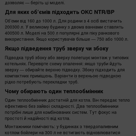
дозволяє — беріть ці моделі.
Для яких об’ємів підходить OKC NTR/BP
Об’єми від 160 до 1000 л. Для родини з 4 осіб вистачить
200300 л. У великому будинку з двома ваннами ставлять
400500 л.
Моделі на 500 л
популярні для піку ранкового
використання. Якщо користувачів більше — 750 або 1000 л.
Якщо підведення труб зверху чи збоку
Підводка труб збоку або зверху полегшує монтаж у типових
котельнях. Перевірте схему опалення: якщо труби йдуть
зверху — обирайте верхню підводку. Збоку підходить для
компактних приміщень.
Варіанти із верхньою підводкою
рідко потребують перекладки труб.
Чому обирають один теплообмінник
Один теплообмінник достатній для котла. Він передає тепло
ефективно без зайвої складності. Два теплообмінники
потрібні лише для комбінованих систем. Тут фокус на
простоті й надійності від котла.
Монтажники помічають: у будинках з твердопаливним
котлом бойлери на 300 л не встигають відновлюватися