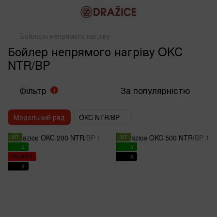
Бойлери непрямого нагріву
Бойлер непрямого нагріву OKC
NTR/BP
Фільтр
За популярністю
1
Модельний ряд
OKC NTR/BP
ХІТ
ХІТ
2
3
РАДИМО
3
3