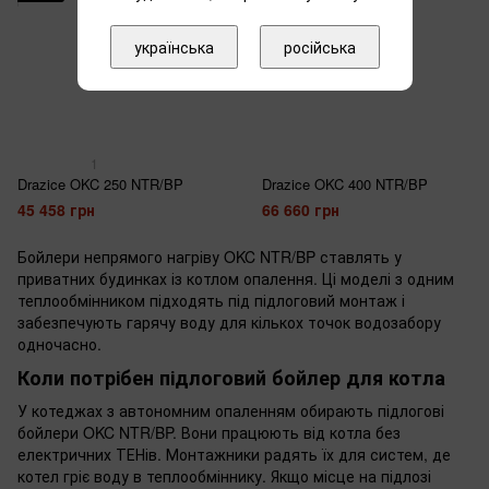
українська
російська
1
Drazice OKC 250 NTR/BP
Drazice OKC 400 NTR/BP
45 458 грн
66 660 грн
Бойлери непрямого нагріву OKC NTR/BP ставлять у
приватних будинках із котлом опалення. Ці моделі з одним
теплообмінником підходять під підлоговий монтаж і
забезпечують гарячу воду для кількох точок водозабору
одночасно.
Коли потрібен підлоговий бойлер для котла
У котеджах з автономним опаленням обирають підлогові
бойлери OKC NTR/BP. Вони працюють від котла без
електричних ТЕНів. Монтажники радять їх для систем, де
котел гріє воду в теплообміннику. Якщо місце на підлозі