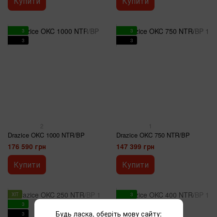
Купити
Купити
3
3
3
3
2
1
Drazice OKC 1000 NTR/BP
Drazice OKC 750 NTR/BP
176 590 грн
147 399 грн
Купити
Купити
ХІТ
3
3
3
Будь ласка, оберіть мову сайту:
3