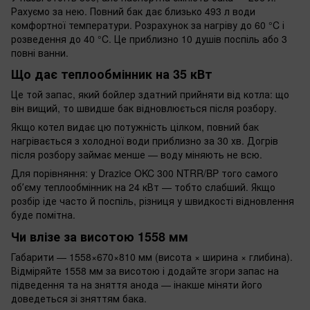
Рахуємо за нею. Повний бак дає близько 493 л води
комфортної температури. Розрахунок за нагріву до 60 °C і
розведення до 40 °C. Це приблизно 10 душів поспіль або 3
повні ванни.
Що дає теплообмінник на 35 кВт
Це той запас, який бойлер здатний прийняти від котла: що
він вищий, то швидше бак відновлюється після розбору.
Якщо котел видає цю потужність цілком, повний бак
нагрівається з холодної води приблизно за 30 хв. Догрів
після розбору займає менше — воду міняють не всю.
Для порівняння: у Drazice OKC 300 NTRR/BP того самого
обʼєму теплообмінник на 24 кВт — тобто слабший. Якщо
розбір іде часто й поспіль, різниця у швидкості відновлення
буде помітна.
Чи влізе за висотою 1558 мм
Габарити — 1558×670×810 мм (висота × ширина × глибина).
Відміряйте 1558 мм за висотою і додайте згори запас на
підведення та на зняття анода — інакше міняти його
доведеться зі зняттям бака.