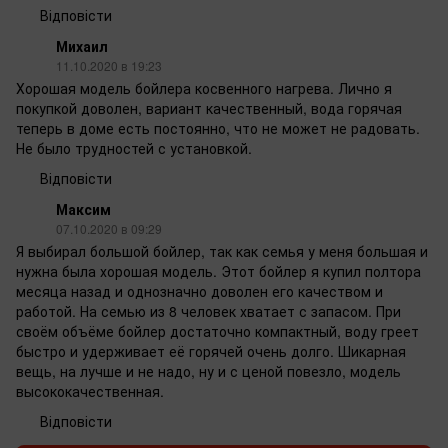
Відповісти
Михаил
11.10.2020 в 19:23
Хорошая модель бойлера косвенного нагрева. Лично я
покупкой доволен, вариант качественный, вода горячая
теперь в доме есть постоянно, что не может не радовать.
Не было трудностей с установкой.
Відповісти
Максим
07.10.2020 в 09:29
Я выбирал большой бойлер, так как семья у меня большая и
нужна была хорошая модель. Этот бойлер я купил полтора
месяца назад и однозначно доволен его качеством и
работой. На семью из 8 человек хватает с запасом. При
своём объёме бойлер достаточно компактный, воду греет
быстро и удерживает её горячей очень долго. Шикарная
вещь, на лучше и не надо, ну и с ценой повезло, модель
высококачественная.
Відповісти