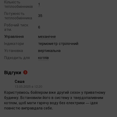
Кількість
1
теплообмінників
Потужність
35
теплообмінника
Робочий тиск
6
атм.
Управління
механічне
Індикатори
термометр стрілочний
Установка
вертикальна
Підходить для
котлів
Відгуки
3
Саша
13.05.2025 в 12:20
Користуємось бойлером вже другий сезон у приватному
будинку. Встановили його в систему з твердопаливним
котлом, щоб мати гарячу воду без електрики — ідея
повністю виправдала себе.