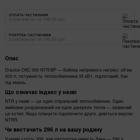
ОПЛАТА ЧАСТИНАМИ
3 платежі по 16 196.33 грн
ПОКУПКА ЧАСТИНАМИ
3 платежі по 16 196.33 грн
Опис
Drazice OKC 300 NTR/BP — бойлер непрямого нагріву: об'єм
300 л, потужність теплообмінника 35 кВт, підлоговий, бак
під емаль.
Що означає індекс у назві
NTR у назві — це один спіральний теплообмінник. Один
змійовик розрахований на одне джерело тепла — зазвичай
це котел. Якщо плануєте підключити друге, дивіться версію
NTRR.
Чи вистачить 296 л на вашу родину
У назві стоїть 300, але паспортна ємність бака — 296 л.