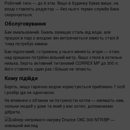
Робочий тиск — до 6 атм. Якщо в будинку буває вище, на
вході ставлять редуктор — без нього термін служби бака
скорочується.
Обслуговування
Бак емальований. Емаль захищає сталь від води, але
працює в парі з анодом: він витрачається замість сталі й
тому потребує заміни.
Бак підлоговий, і стрижень у нього міняють згори — отже,
над кришкою потрібен вільний метр. Якщо стеля в котельні
низька, беріть активний титановий CORREX MP до 300 л:
його ставлять один раз і більше не чіпають.
Кому підійде
Беріть, якщо гарячою водою користуються приблизно 7 осіб
і розбір іде не одночасно.
Не впевнені з об'ємом чи потужністю котла — напишіть нам,
скільки людей у домі та який у вас котел, допоможемо
дібрати.