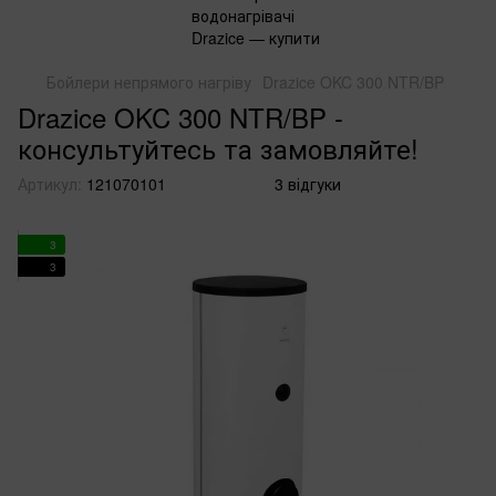
Бойлери непрямого нагріву
Drazice OKC 300 NTR/BP
Drazice OKC 300 NTR/BP -
консультуйтесь та замовляйте!
Артикул:
121070101
3 відгуки
3
3