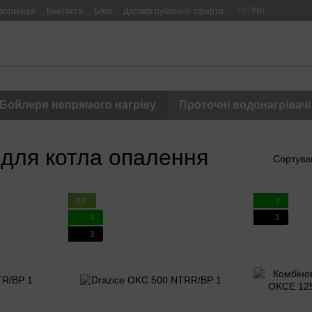
Рус
Укр
формація
Контакти
Блог
Договір публічної оферти
Бойлери непрямого нагріву
Проточні водонагрівачі
 для котла опалення
Сортува
ХІТ
3
3
3
3