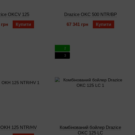
zice OKCV 125
Drazice OKC 500 NTR/BP
 грн
Купити
67 341 грн
Купити
2
3
e OKH 125 NTR/HV
Комбінований бойлер Drazice
OKC 125 LC