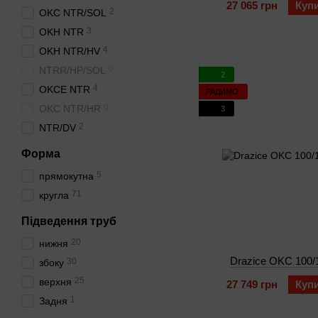
27 065 грн
Куп
2
OKC NTR/SOL
3
OKH NTR
4
OKH NTR/HV
0
NTRR/HP/SOL
2
4
OKCE NTR
РАДИМО
0
OKC NTR/HR
3
2
NTR/DV
Форма
5
прямокутна
71
кругла
Підведення труб
20
нижня
Drazice OKC 100
30
збоку
25
верхня
27 749 грн
Куп
1
Задня