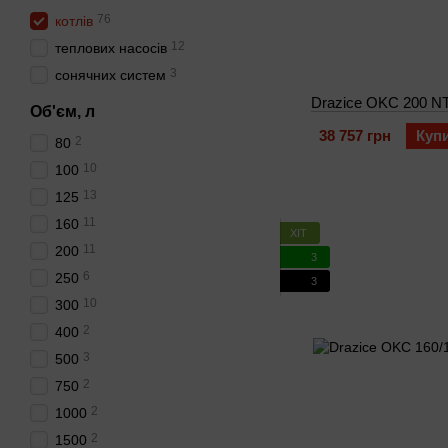
76
котлів
12
теплових насосів
3
сонячних систем
Drazice OKC 200 N
Об'єм, л
38 757 грн
Куп
2
80
10
100
13
125
11
160
ХІТ
11
200
3
6
250
3
10
300
2
400
3
500
2
750
2
1000
2
1500