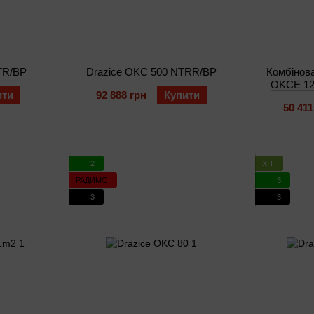
TR/BP
Drazice OKC 500 NTRR/BP
Комбінова
OKCE 12
ити
92 888 грн
Купити
50 411
2
ХІТ
РАДИМО
3
3
3