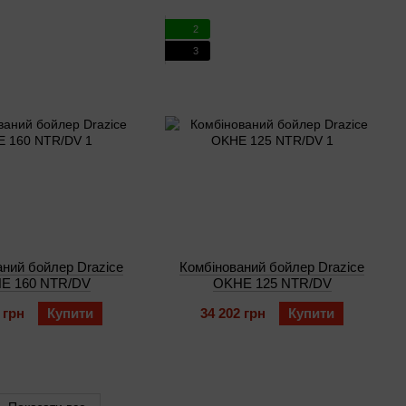
2
3
ний бойлер Drazice
Комбінований бойлер Drazice
E 160 NTR/DV
OKHE 125 NTR/DV
 грн
Купити
34 202 грн
Купити