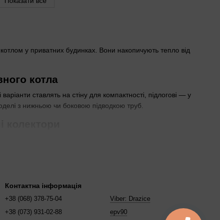
Показати все
 котлом у приватних будинках. Вони накопичують тепло від
вного котла
 варіанти ставлять на стіну для компактності, підлогові — у
оделі з нижньою чи боковою підводкою труб.
ні колектори
Якщо котел працює нестабільно, сухий ТЕН у комбінованих
ш і кухню. Для котеджів з басейном чи кількома санвузлами
Контактна інформація
+38 (068) 378-75-04
Viber: Drazice
 теплообмінників
+38 (073) 931-02-88
epv90