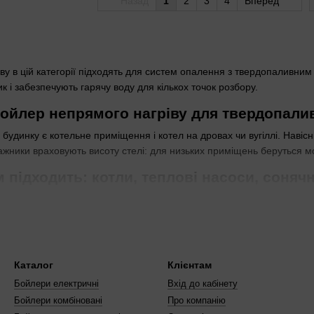
Назад
1
2
3
4
Вперед
у в цій категорії підходять для систем опалення з твердопаливним
к і забезпечують гарячу воду для кількох точок розбору.
бойлер непрямого нагріву для твердопали
 будинку є котельне приміщення і котел на дровах чи вугіллі. Навісні
ажники враховують висоту стелі: для низьких приміщень беруться м
 підходить: котли, теплові насоси, соняч
паливними котлами, тепловими насосами чи сонячними системами. 
ерв. Без ТЕНу обирають для чисто котельних систем.
як обрати за кількістю користувачів
-160 л. Сім’ї з 4-6 членів беруть від 200 до 500 л — це запас на ду
Каталог
Клієнтам
вірте габарити: круглі моделі компактніші за прямокутні.
Бойлери електричні
Вхід до кабінету
Бойлери комбіновані
Про компанію
підключення двох джерел тепла: кількість