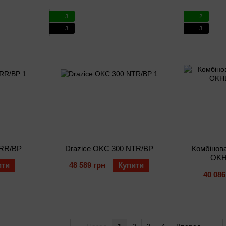
3
2
3
3
TRR/BP
Drazice OKC 300 NTR/BP
Комбінова
OKH
ити
48 589 грн
Купити
40 086