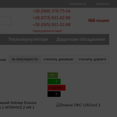
Порівняння
Бажання
+38 (068) 378-75-04
+38 (073) 931-02-88
Мій кошик
+38 (095) 931-02-88
Передзвонити вам?
Теплоакумулятори
Додаткове обладнання
за популярністю
спочатку дешевше
спочатку дорожчі
ння:
ХІТ
3
РАДИМО
3