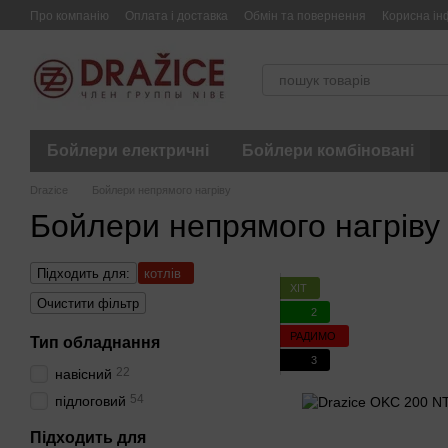
Перейти до основного контенту
Про компанію
Оплата і доставка
Обмін та повернення
Корисна ін
Бойлери електричні
Бойлери комбіновані
Drazice
Бойлери непрямого нагріву
Бойлери непрямого нагріву
Підходить для:
котлів
ХІТ
Очистити фільтр
2
РАДИМО
Тип обладнання
3
22
навісний
54
підлоговий
Підходить для