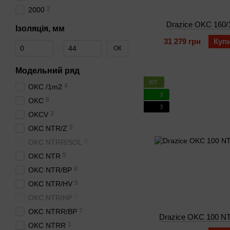
2
2000
Drazice OKC 160
Ізоляція, мм
31 279 грн
Куп
Від Ізоляція, мм
До Ізоляція, мм
ОК
Модельний ряд
ХІТ
4
OKC /1m2
3
8
OKC
3
3
OKCV
5
OKC NTR/Z
0
OKC NTRR/SOL
5
OKC NTR
8
OKC NTR/BP
5
OKC NTR/HV
0
OKC NTR/HP
7
OKC NTRR/BP
Drazice OKC 100 N
1
OKC NTRR