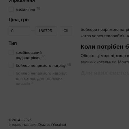
Управління
76
механічне
Ціна, грн
Від Ціна, грн
До Ціна, грн
Бойлери непрямого нагрів
ОК
котла через теплообмінни
Тип
Коли потрібен 
комбінований
Оберіть ці моделі, якщо в
30
водонагрівач
великих котельнях. Монт
46
бойлер непрямого нагріву
Для яких систем
бойлер непрямого нагріву;
для котлів; для теплових
Моделі сумісні з твердо
0
насосів
бойлерах виручає як рез
Об’єм бойлера: 
Для 2-3 осіб вистачить 80
потрібні 750-2000 л. Пере
© 2014—2026
Якщо потрібно 
Інтернет-магазин Drazice (Україна)