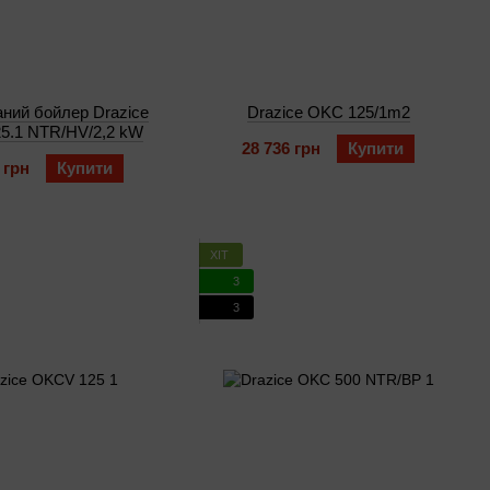
ний бойлер Drazice
Drazice OKC 125/1m2
5.1 NTR/HV/2,2 kW
28 736 грн
Купити
 грн
Купити
ХІТ
3
3