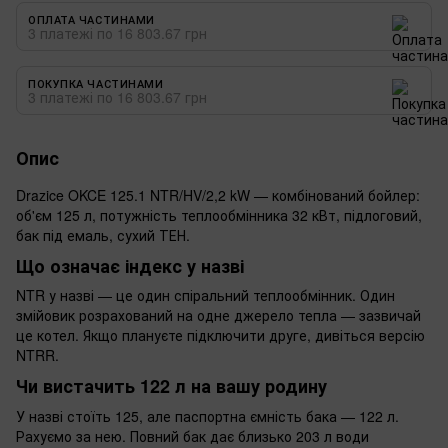
ОПЛАТА ЧАСТИНАМИ
3 платежі по 16 803.67 грн
ПОКУПКА ЧАСТИНАМИ
3 платежі по 16 803.67 грн
Опис
Drazice OKCE 125.1 NTR/HV/2,2 kW — комбінований бойлер:
об'єм 125 л, потужність теплообмінника 32 кВт, підлоговий,
бак під емаль, сухий ТЕН.
Що означає індекс у назві
NTR у назві — це один спіральний теплообмінник. Один
змійовик розрахований на одне джерело тепла — зазвичай
це котел. Якщо плануєте підключити друге, дивіться версію
NTRR.
Чи вистачить 122 л на вашу родину
У назві стоїть 125, але паспортна ємність бака — 122 л.
Рахуємо за нею. Повний бак дає близько 203 л води