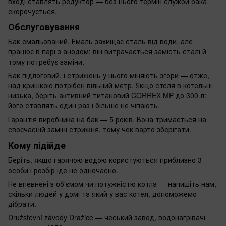
вході ставлять редуктор — без нього термін служби бака
скорочується.
Обслуговування
Бак емальований. Емаль захищає сталь від води, але
працює в парі з анодом: він витрачається замість сталі й
тому потребує заміни.
Бак підлоговий, і стрижень у нього міняють згори — отже,
над кришкою потрібен вільний метр. Якщо стеля в котельні
низька, беріть активний титановий CORREX MP до 300 л:
його ставлять один раз і більше не чіпають.
Гарантія виробника на бак — 5 років. Вона тримається на
своєчасній заміні стрижня, тому чек варто зберігати.
Кому підійде
Беріть, якщо гарячою водою користуються приблизно 3
особи і розбір іде не одночасно.
Не впевнені з об'ємом чи потужністю котла — напишіть нам,
скільки людей у домі та який у вас котел, допоможемо
дібрати.
Družstevní závody Dražice — чеський завод, водонагрівачі