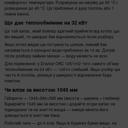
комфортної температури. Розрахунок за нагріву до 60 °C і
розведення до 40 °C. Це приблизно 4 душі поспіль або 1
повна ванна.
Що дає теплообмінник на 32 кВт
Це той запас, який бойлер здатний прийняти від котла: що
він вищий, то швидше бак відновлюється після розбору.
Якщо котел видає цю потужність цілком, повний бак
нагрівається з холодної води приблизно за 14 хв. Догрів
після розбору займає менше — воду міняють не всю.
Для порівняння: у Drazice OKC 125/1m2 того самого обʼєму
теплообмінник на 24 кВт — тобто слабший. Якщо розбір іде
часто й поспіль, різниця у швидкості відновлення буде
помітна.
Чи влізе за висотою 1045 мм
Габарити — 1045×584×585 мм (висота × ширина × глибина).
Відміряйте 1045 мм за висотою і додайте згори запас на
підведення та на зняття анода — інакше міняти його
доведеться зі зняттям бака.
Робочий тиск — до 6 атм. Якщо в будинку буває вище, на