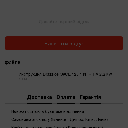
Додайте перший відгук
Написати відгук
Файли
Инструкция Drazzice OKCE 125.1 NTR-HV-2,2 kW
1.1 МБ
PDF
Доставка
Оплата
Гарантія
Новою поштою в будь-яке відділення
Самовивіз зі складу (Вінниця, Дніпро, Київ, Львів)
Кур'єром за адресою (тільки Київ і передмістя)