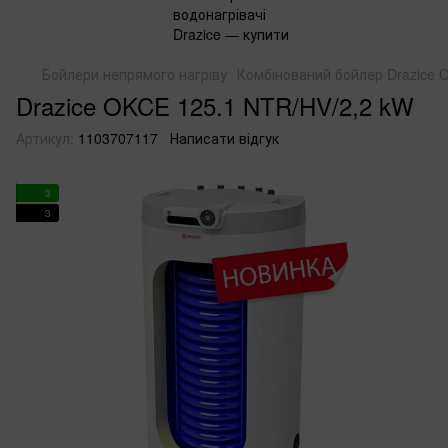
Бойлери непрямого нагріву
Комбінований бойлер Drazice 
Drazice OKCE 125.1 NTR/HV/2,2 kW
Артикул:
1103707117
Написати відгук
3
3