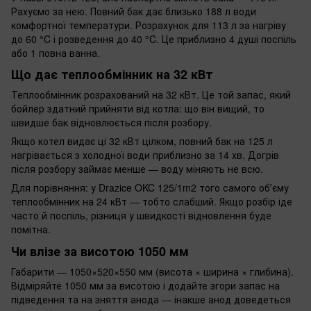
Рахуємо за нею. Повний бак дає близько 188 л води
комфортної температури. Розрахунок для 113 л за нагріву
до 60 °C і розведення до 40 °C. Це приблизно 4 душі поспіль
або 1 повна ванна.
Що дає теплообмінник на 32 кВт
Теплообмінник розрахований на 32 кВт. Це той запас, який
бойлер здатний прийняти від котла: що він вищий, то
швидше бак відновлюється після розбору.
Якщо котел видає ці 32 кВт цілком, повний бак на 125 л
нагрівається з холодної води приблизно за 14 хв. Догрів
після розбору займає менше — воду міняють не всю.
Для порівняння: у Drazice OKC 125/1m2 того самого обʼєму
теплообмінник на 24 кВт — тобто слабший. Якщо розбір іде
часто й поспіль, різниця у швидкості відновлення буде
помітна.
Чи влізе за висотою 1050 мм
Габарити — 1050×520×550 мм (висота × ширина × глибина).
Відміряйте 1050 мм за висотою і додайте згори запас на
підведення та на зняття анода — інакше анод доведеться