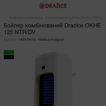
Бойлери комбіновані
Комбінований бойлер Drazice OKHE 
Бойлер комбінований Drazice OKHE
125 NTR/DV
Артикул:
140370616
Написати відгук
2
3