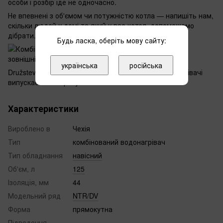
особи і розбір іде не одночасно.
Не впевнені з об'ємом чи потужністю котла — напишіть нам,
скільки людей у домі та який у вас котел, допоможемо
дібрати.
Будь ласка, оберіть мову сайту:
українська
російська
Družstevní závody Dražice — чеський завод, водонагрівачі
випускає з 1956 року.
Характеристики
Вироблено в
Чехія
Тип
комбінований водонагрівач
Тип обладнання
навісний
Об'єм, л
125
Ізоляція, мм
44
Модельний ряд
NTR/DV
Форма
прямокутна
Підведення