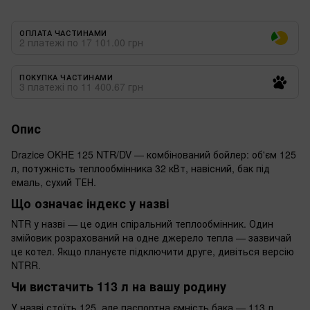
ОПЛАТА ЧАСТИНАМИ
2 платежі по 17 101.00 грн
ПОКУПКА ЧАСТИНАМИ
3 платежі по 11 400.67 грн
Опис
Drazice OKHE 125 NTR/DV — комбінований бойлер: об'єм 125
л, потужність теплообмінника 32 кВт, навісний, бак під
емаль, сухий ТЕН.
Що означає індекс у назві
NTR у назві — це один спіральний теплообмінник. Один
змійовик розрахований на одне джерело тепла — зазвичай
це котел. Якщо плануєте підключити друге, дивіться версію
NTRR.
Чи вистачить 113 л на вашу родину
У назві стоїть 125, але паспортна ємність бака — 113 л.