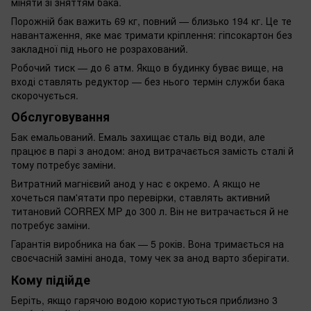
міняти зі зняттям бака.
Порожній бак важить 69 кг, повний — близько 194 кг. Це те
навантаження, яке має тримати кріплення: гіпсокартон без
закладної під нього не розрахований.
Робочий тиск — до 6 атм. Якщо в будинку буває вище, на
вході ставлять редуктор — без нього термін служби бака
скорочується.
Обслуговування
Бак емальований. Емаль захищає сталь від води, але
працює в парі з анодом: анод витрачається замість сталі й
тому потребує заміни.
Витратний магнієвий анод у нас є окремо. А якщо не
хочеться пам'ятати про перевірки, ставлять активний
титановий CORREX MP до 300 л. Він не витрачається й не
потребує заміни.
Гарантія виробника на бак — 5 років. Вона тримається на
своєчасній заміні анода, тому чек за анод варто зберігати.
Кому підійде
Беріть, якщо гарячою водою користуються приблизно 3