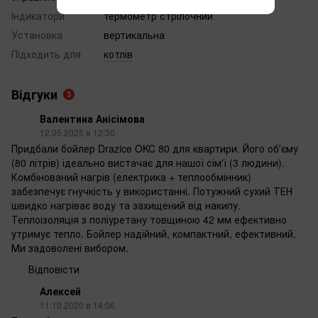
Індикатори
термометр стрілочний
Установка
вертикальна
Підходить для
котлів
Відгуки
3
Валентина Анісімова
12.05.2025 в 12:30
Придбали бойлер Drazice OKC 80 для квартири. Його обʼєму
(80 літрів) ідеально вистачає для нашої сім'ї (3 людини).
Комбінований нагрів (електрика + теплообмінник)
забезпечує гнучкість у використанні. Потужний сухий ТЕН
швидко нагріває воду та захищений від накипу.
Теплоізоляція з поліуретану товщиною 42 мм ефективно
утримує тепло. Бойлер надійний, компактний, ефективний.
Ми задоволені вибором.
Відповісти
Алексей
11.10.2020 в 14:06