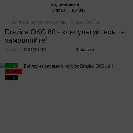
Бойлери непрямого нагріву
Drazice OKC 80
Drazice OKC 80 - консультуйтесь та
замовляйте!
Артикул:
1101208101
3 відгуки
2
РАДИМО
3