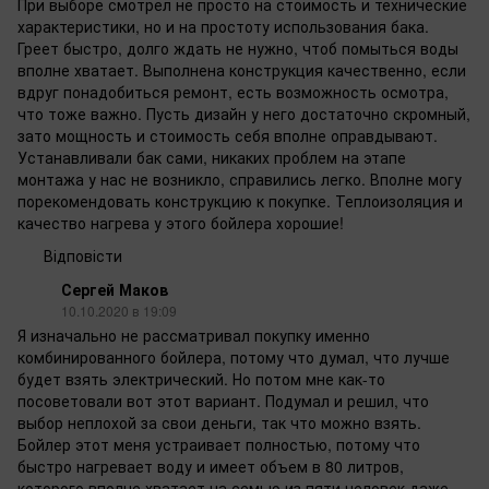
При выборе смотрел не просто на стоимость и технические
характеристики, но и на простоту использования бака.
Греет быстро, долго ждать не нужно, чтоб помыться воды
вполне хватает. Выполнена конструкция качественно, если
вдруг понадобиться ремонт, есть возможность осмотра,
что тоже важно. Пусть дизайн у него достаточно скромный,
зато мощность и стоимость себя вполне оправдывают.
Устанавливали бак сами, никаких проблем на этапе
монтажа у нас не возникло, справились легко. Вполне могу
порекомендовать конструкцию к покупке. Теплоизоляция и
качество нагрева у этого бойлера хорошие!
Відповісти
Сергей Маков
10.10.2020 в 19:09
Я изначально не рассматривал покупку именно
комбинированного бойлера, потому что думал, что лучше
будет взять электрический. Но потом мне как-то
посоветовали вот этот вариант. Подумал и решил, что
выбор неплохой за свои деньги, так что можно взять.
Бойлер этот меня устраивает полностью, потому что
быстро нагревает воду и имеет объем в 80 литров,
которого вполне хватает на семью из пяти человек даже.