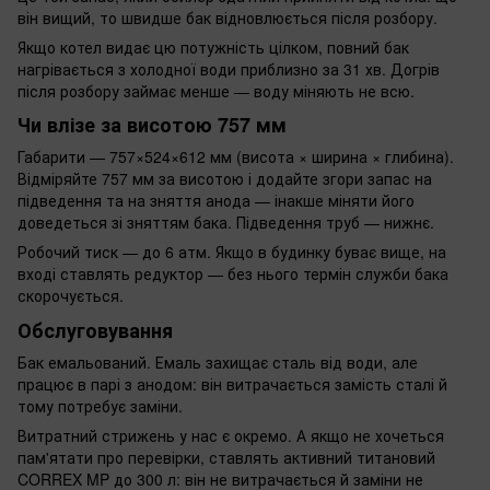
він вищий, то швидше бак відновлюється після розбору.
Якщо котел видає цю потужність цілком, повний бак
нагрівається з холодної води приблизно за 31 хв. Догрів
після розбору займає менше — воду міняють не всю.
Чи влізе за висотою 757 мм
Габарити — 757×524×612 мм (висота × ширина × глибина).
Відміряйте 757 мм за висотою і додайте згори запас на
підведення та на зняття анода — інакше міняти його
доведеться зі зняттям бака. Підведення труб — нижнє.
Робочий тиск — до 6 атм. Якщо в будинку буває вище, на
вході ставлять редуктор — без нього термін служби бака
скорочується.
Обслуговування
Бак емальований. Емаль захищає сталь від води, але
працює в парі з анодом: він витрачається замість сталі й
тому потребує заміни.
Витратний стрижень у нас є окремо. А якщо не хочеться
пам'ятати про перевірки, ставлять активний титановий
CORREX MP до 300 л: він не витрачається й заміни не