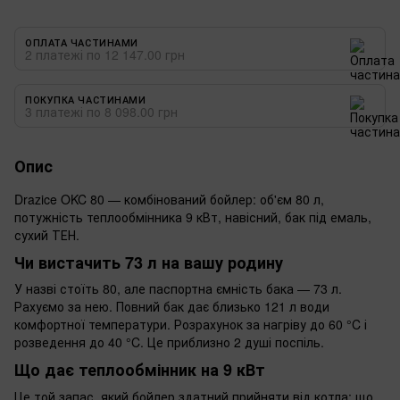
ОПЛАТА ЧАСТИНАМИ
2 платежі по 12 147.00 грн
ПОКУПКА ЧАСТИНАМИ
3 платежі по 8 098.00 грн
Опис
Drazice OKC 80 — комбінований бойлер: об'єм 80 л,
потужність теплообмінника 9 кВт, навісний, бак під емаль,
сухий ТЕН.
Чи вистачить 73 л на вашу родину
У назві стоїть 80, але паспортна ємність бака — 73 л.
Рахуємо за нею. Повний бак дає близько 121 л води
комфортної температури. Розрахунок за нагріву до 60 °C і
розведення до 40 °C. Це приблизно 2 душі поспіль.
Що дає теплообмінник на 9 кВт
Це той запас, який бойлер здатний прийняти від котла: що