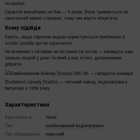
потребує.
Гарантія виробника на бак — 5 років. Вона тримається на
своєчасній заміні стрижня, тому чек варто зберігати.
Кому підійде
Беріть, якщо гарячою водою користуються приблизно 2
особи і розбір іде не одночасно.
Не впевнені з об'ємом чи потужністю котла — напишіть нам,
скільки людей у домі та який у вас котел, допоможемо
дібрати.
Družstevní závody Dražice — чеський завод, водонагрівачі
випускає з 1956 року.
Характеристики
Вироблено в
Чехія
Тип
комбінований водонагрівач
Тип обладнання
навісний