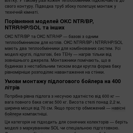
влітку. У такому разі кожен теплообмінник підключають до
свого контуру. Підводка труб збоку полегшує монтаж у
технічній кімнаті.
Порівняння моделей OKC NTR/BP,
NTRR/HP/SOL та інших
OKC NTR/BP та OKC NTR/HP — базові з одним
теплообмінником для котлів. OKC NTRR/BP і NTRR/HP/SOL
мають два теплообмінники для комбінованих систем. Усі
моделі круглі, підлогові, без ТЕНу — нагрів тільки від
зовнішнього джерела. Монтажники помічають, що в
будинках з нестабільним тиском води кругла форма баку
рівномірніше розподіляє навантаження на стінки.
Умови монтажу підлогового бойлера на 400
літрів
Потрібна рівна підлога з несучою здатністю від 600 кг —
вага повного бака сягає 500 кг. Висота стелі понад 2,2 м,
ширина місця від 70 см. Якщо простір обмежений —
навісні
бойлери
компактніші.
Ця категорія не підходить для сонячних колекторів — беріть
моделі з маркуванням SOL чи спеціальною підготовкою.