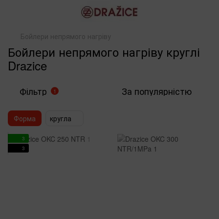
Бойлери непрямого нагріву
Бойлери непрямого нагріву круглі
Drazice
Фільтр
За популярністю
1
Форма
кругла
3
3