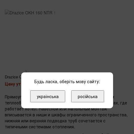
3
Drazice OKH 160 NTR
Будь ласка, оберіть мову сайту:
Цену уточняйте
українська
російська
Прямоугольные бойлеры косвенного нагрева с одним
теплообменником ставят в частных домах и квартирах, где
работает котел. Навесной или напольный монтаж
вписывается в ниши и шкафы ограниченного пространства,
нижняя или верхняя подводка труб сочетается с
типичными системами отопления.