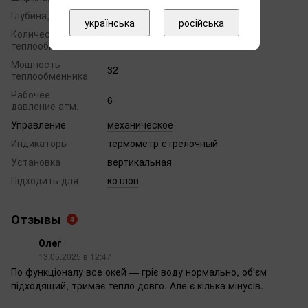
Глубина, мм
660
українська
російська
Количество
1
теплообменников
Мощность
32
теплообменника
Рабочее
6
давление атм.
Управление
механическое
Индикаторы
термометр стрелочный
Установка
вертикальная
Підходить для
котлов
Отзывы
4
Олег
13.05.2025 в 12:47
По функціоналу все окей — гріє воду нормально, обʼєм
підходящий, тримає тепло довго. Але є кілька мінусів.