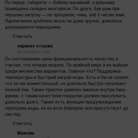
По-перше, габарити — бойлер масивний, у вузькому
приміщенні складно монтувати. По-друге, був шум при
першому запуску — не зрозуміли, чому, але з часом зник.
Підключення зроблено якось не дуже зручно, довелося
докуповувати перехідники.
Ответить
перенос отзыва
23.10.2020 в 11:43
По соотношению цена-функциональность-качество я
считаю, что лучшая модель. По крайней мере я ее выбрал
среди множества вариантов. Главное что? Поддержка
температуры и быстрый нагрев воды. Хоть я бы не сказал,
что он аж моментальный, но довольно быстро нагревает
полный бак. Также приятно удивлен эмалью внутри бака -
думаю, с таким качеством покрытия должен прослужить
довольно долго. Также есть функция предупреждения
перегрева воды, не во всех бойлерах она присутствует до
сих пор.
Ответить
Максим