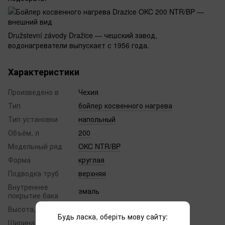
Družstevní závody Dražice — чешский завод,
водонагреватели выпускает с 1956 года.
Характеристики
Произведено в
Чехия
Тип
бойлер косвенного нагрева
Тип установки
напольный
Объём, л
200
Модельный ряд
OKC NTR/BP
Форма
круглая
Подводка труб
верхняя
Внутреннее
эмаль
покрытие бака
Высота, мм
1357
Будь ласка, оберіть мову сайту:
Ширина, мм
584