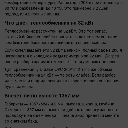
комфортной температуры. Расчёт для 208 л при нагреве до
60 °C и разбавлении до 40 °C. Это примерно 7 душей
подряд или 2 полные ванны.
Что даёт теплообменник на 32 кВт
Теплообменник рассчитан на 32 кВт. Это тот запас,
который бойлер способен принять от котла: чем он выше,
тем быстрее бак восстанавливается после разбора.
Если котёл выдаёт эти 32 кВт целиком, полный бак на 200 л
нагревается с холодной воды примерно за 22 мин. Догрев
после разбора занимает меньше — воду меняют не всю.
Для сравнения: у Drazice OKC 200/1m2 того же объёма
теплообменник на 24 кВт — то есть слабее. Если разбор
идёт часто и подряд, разница в скорости восстановления
будет заметна.
Влезет ли по высоте 1357 мм
Габариты — 1357×584×660 мм: высота, ширина, глубина.
Отмерьте 1357 мм по высоте и добавьте сверху запас на
подводку и на съём анода — иначе анод придётся менять
со снятием бака.