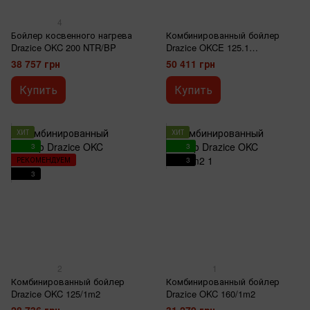
4
Бойлер косвенного нагрева
Комбинированный бойлер
Drazice OKC 200 NTR/BP
Drazice OKCE 125.1
NTR/HV/2,2 kW
38 757 грн
50 411 грн
Купить
Купить
ХИТ
ХИТ
3
3
РЕКОМЕНДУЕМ
3
3
2
1
Комбинированный бойлер
Комбинированный бойлер
Drazice OKC 125/1m2
Drazice OKC 160/1m2