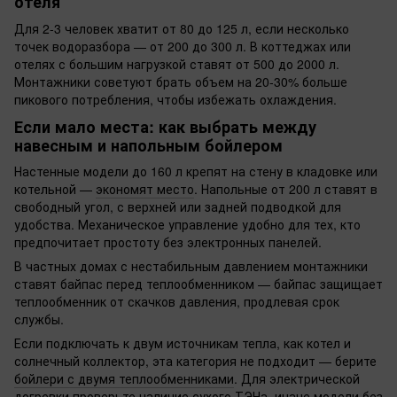
отеля
Для 2-3 человек хватит от 80 до 125 л, если несколько
точек водоразбора — от 200 до 300 л. В коттеджах или
отелях с большим нагрузкой ставят от 500 до 2000 л.
Монтажники советуют брать объем на 20-30% больше
пикового потребления, чтобы избежать охлаждения.
Если мало места: как выбрать между
навесным и напольным бойлером
Настенные модели до 160 л крепят на стену в кладовке или
котельной —
экономят место
. Напольные от 200 л ставят в
свободный угол, с верхней или задней подводкой для
удобства. Механическое управление удобно для тех, кто
предпочитает простоту без электронных панелей.
В частных домах с нестабильным давлением монтажники
ставят байпас перед теплообменником — байпас защищает
теплообменник от скачков давления, продлевая срок
службы.
Если подключать к двум источникам тепла, как котел и
солнечный коллектор, эта категория не подходит — берите
бойлери с двумя теплообменниками
. Для электрической
догревки проверьте наличие сухого ТЭНа, иначе модели без