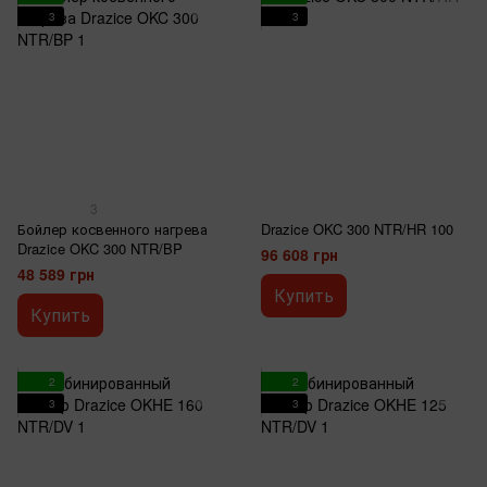
3
3
3
Бойлер косвенного нагрева
Drazice OKC 300 NTR/HR 100
Drazice OKC 300 NTR/BP
96 608 грн
48 589 грн
Купить
Купить
2
2
3
3