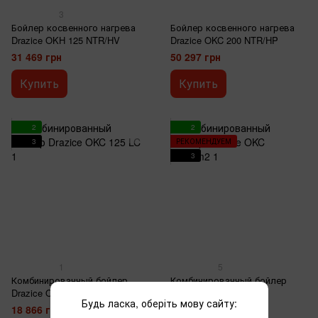
3
Бойлер косвенного нагрева
Бойлер косвенного нагрева
Drazice OKH 125 NTR/HV
Drazice OKC 200 NTR/HP
31 469 грн
50 297 грн
Купить
Купить
2
2
3
РЕКОМЕНДУЕМ
3
1
5
Комбинированный бойлер
Комбинированный бойлер
Drazice OKC 125 LC
Drazice OKC 100/1m2
Будь ласка, оберіть мову сайту:
18 866 грн
27 749 грн